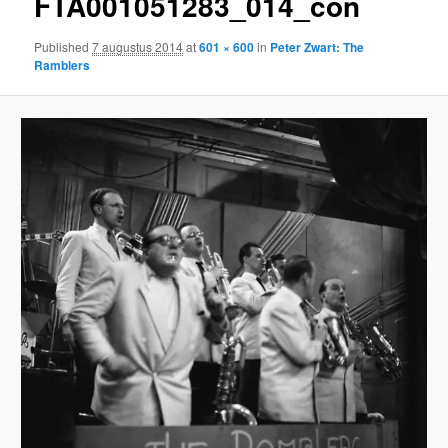
FTA001051283_014_con
Published
7 augustus 2014
at
601 × 600
in
Peter Zwart: The
Ramblers