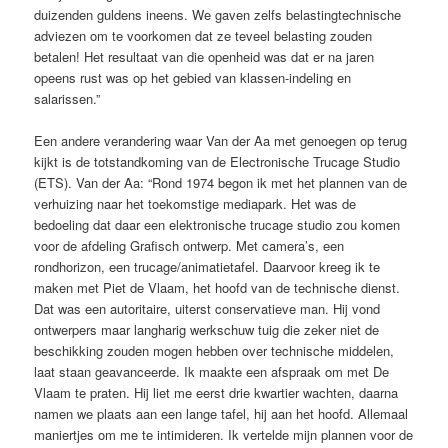
duizenden guldens ineens. We gaven zelfs belastingtechnische
adviezen om te voorkomen dat ze teveel belasting zouden
betalen! Het resultaat van die openheid was dat er na jaren
opeens rust was op het gebied van klassen-indeling en
salarissen.”
Een andere verandering waar Van der Aa met genoegen op terug
kijkt is de totstandkoming van de Electronische Trucage Studio
(ETS). Van der Aa: “Rond 1974 begon ik met het plannen van de
verhuizing naar het toekomstige mediapark. Het was de
bedoeling dat daar een elektronische trucage studio zou komen
voor de afdeling Grafisch ontwerp. Met camera’s, een
rondhorizon, een trucage/animatietafel. Daarvoor kreeg ik te
maken met Piet de Vlaam, het hoofd van de technische dienst.
Dat was een autoritaire, uiterst conservatieve man. Hij vond
ontwerpers maar langharig werkschuw tuig die zeker niet de
beschikking zouden mogen hebben over technische middelen,
laat staan geavanceerde. Ik maakte een afspraak om met De
Vlaam te praten. Hij liet me eerst drie kwartier wachten, daarna
namen we plaats aan een lange tafel, hij aan het hoofd. Allemaal
maniertjes om me te intimideren. Ik vertelde mijn plannen voor de