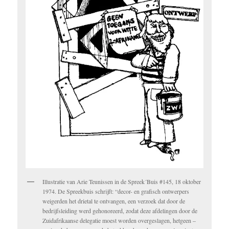
Illustratie van Arie Teunissen in de Spreek´Buis #145, 18 oktober
1974. De Spreekbuis schrijft: “decor- en grafisch ontwerpers
weigerden het drietal te ontvangen, een verzoek dat door de
bedrijfsleiding werd gehonoreerd, zodat deze afdelingen door de
Zuidafrikaanse delegatie moest worden overgeslagen, hetgeen –