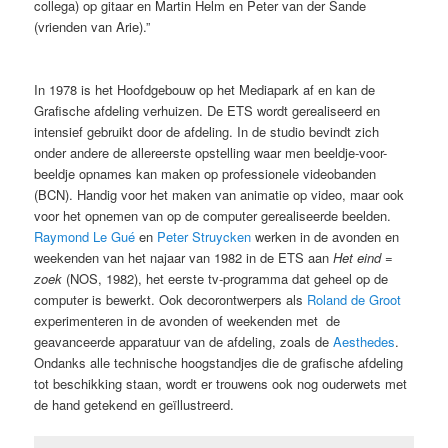
collega) op gitaar en Martin Helm en Peter van der Sande
(vrienden van Arie).”
In 1978 is het Hoofdgebouw op het Mediapark af en kan de
Grafische afdeling verhuizen. De ETS wordt gerealiseerd en
intensief gebruikt door de afdeling. In de studio bevindt zich
onder andere de allereerste opstelling waar men beeldje-voor-
beeldje opnames kan maken op professionele videobanden
(BCN). Handig voor het maken van animatie op video, maar ook
voor het opnemen van op de computer gerealiseerde beelden.
Raymond Le Gué
en
Peter Struycken
werken in de avonden en
weekenden van het najaar van 1982 in de ETS aan
Het eind =
zoek
(NOS, 1982), het eerste tv-programma dat geheel op de
computer is bewerkt. Ook decorontwerpers als
Roland de Groot
experimenteren in de avonden of weekenden met de
geavanceerde apparatuur van de afdeling, zoals de
Aesthedes
.
Ondanks alle technische hoogstandjes die de grafische afdeling
tot beschikking staan, wordt er trouwens ook nog ouderwets met
de hand getekend en geïllustreerd.