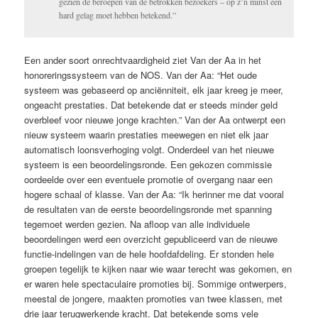
gezien de beroepen van de betrokken bezoekers – op z’n minst een
hard gelag moet hebben betekend.”
Een ander soort onrechtvaardigheid ziet Van der Aa in het
honoreringssysteem van de NOS. Van der Aa: “Het oude
systeem was gebaseerd op anciënniteit, elk jaar kreeg je meer,
ongeacht prestaties. Dat betekende dat er steeds minder geld
overbleef voor nieuwe jonge krachten.” Van der Aa ontwerpt een
nieuw systeem waarin prestaties meewegen en niet elk jaar
automatisch loonsverhoging volgt. Onderdeel van het nieuwe
systeem is een beoordelingsronde. Een gekozen commissie
oordeelde over een eventuele promotie of overgang naar een
hogere schaal of klasse. Van der Aa: “Ik herinner me dat vooral
de resultaten van de eerste beoordelingsronde met spanning
tegemoet werden gezien. Na afloop van alle individuele
beoordelingen werd een overzicht gepubliceerd van de nieuwe
functie-indelingen van de hele hoofdafdeling. Er stonden hele
groepen tegelijk te kijken naar wie waar terecht was gekomen, en
er waren hele spectaculaire promoties bij. Sommige ontwerpers,
meestal de jongere, maakten promoties van twee klassen, met
drie jaar terugwerkende kracht. Dat betekende soms vele