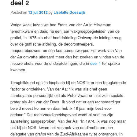
deel 2
Posted on
12 juli 2012
by
Liselotte Doeswijk
Vorige week lazen we hoe Frans van der Aa in Hilversum
terechtkwam en daar, na één jaar ‘vakgroepbegeleider’ van de
grafici, in 1975 als chef hoofdafdeling Ontwerp de leiding kreeg
over de grafische afdeling, de decorontwerpers,
maquettebouwers en één kostuumontwerper. Het werk van Van
der Aa omvatte uiteraard meer dan het zoeken en vinden van de
nieuwe chefs voor de onderafdelingen, die in
deel 1
ter sprake
kwamen.
Terugblikkend op zijn loopbaan bij de NOS is er een terugkerende
factor te ontdekken. Van der Aa: “Ik was als chef geen
flamboyante persoonlijkheid als Peter Zwart en niet zo’n sociale
prater als Jan van der Does. Ik vond dat er een rechtvaardiger
beleid moest komen en daar heb ik 18 jaar mijn best voor
gedaan.” Dat rechtvaardigheidsgevoel wordt al snel na zijn
aanstelling aangesproken. Van der Aa: “In 1974, ik was nog maar
net bij de NOS, kwam het verzoek van de directie om een
delegatie van grafici van de Zuid-Afrikaanse tv te ontvangen. In