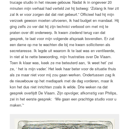
trucage studio in het nieuwe gebouw. Nadat ik in ongeveer 20
minuten mijn verhaal had verteld zei hij botweg: “Zolang ik hier zit
zal ik er voor zorgen dat dat niet gebeurt.” Officieel had hij mijn
verzoek gewoon moeten uitvoeren, ik had budget en mandaat. Hij
ging zelfs zo ver dat hij zijn technici verbood om met mij te
praten over dit onderwerp. Ik kwam ziedend terug van dat
gesprek, te laat voor mijn volgende afspraak bovendien. Er zat
een dame op me te wachten die bij me kwam solliciteren als
secretaresse. Ik legde uit waarom ik te laat was en ventileerde,
in niet al te nette bewoording, mijn frustraties over De Vlaam.
Toen ik klaar was, keek ze me beteuterd aan, ‘ik weet het’ zei
ze, ‘ het is mijn vader.’ Het leek haar beter voor de situatie thuis
als ze maar niet voor mij zou gaan werken. Ondertussen zag ik
de nieuwbouw op het mediapark met de dag vorderen, maar ik
kon het dus niet inrichten zoals ik wilde. Drie weken na dat
gesprek overlijdt De Vlaam. Zijn opvolger, afkomstig van Philips,
zei in het eerste gesprek: ‘We gaan een prachtige studio voor u
maken.’”