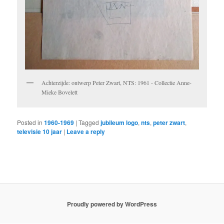
Achterzijde: ontwerp Peter Zwart, NTS: 1961 - Collectie Anne-
Mieke Bovelett
Posted in
1960-1969
|
Tagged
jubileum logo
,
nts
,
peter zwart
,
televisie 10 jaar
|
Leave a reply
Proudly powered by WordPress