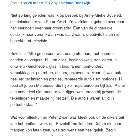
Posted on
28 maart 2012
by
Liselotte Doeswijk
Niet zo lang geleden was ik op bezoek bij Anne-Mieke Bovelett,
de kleindochter van Peter Zwart. Ze vertelde uitgebreid over haar
herinneringen over haar grootvader. Een van de dingen die
duidelijk naar voren kwam was dat Zwart´s creativiteit zich niet
beperkte tot televisie.
Bovelett: “Mijn grootvader was een grote man, met enorme
handen en vingers. Hij kon alles, beeldhouwen, schilderen, hij
ontwierp wandkleden, glas in lood ramen, oorkondes,
verpakkingen, portretten, decors, enzovoorts. Maar hij was ook
heel erg technisch en precies, repareerde auto’s tot horloges. Hij
reed altijd een Mercedes, die hij zelf repareerde en bijhield. Als er
een onderdeel niet meer te verkrijgen was, vroeg hij gewoon de
tekeningen en maakte hij het zelf. Die auto’s waren altijd in
perfecte staat.”
Wat voor alleskunner Peter Zwart was bleek ook uit de diversiteit
van het grafisch werk dat Bovelett me liet zien. Dat ze die paar
mappen kon laten zien, was trouwens een heel geluk. Begin