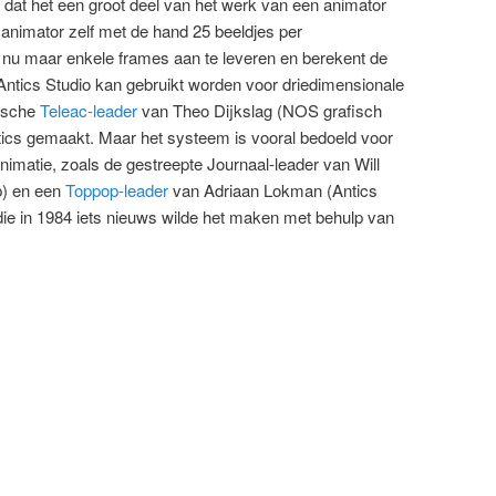
 dat het een groot deel van het werk van een animator
nimator zelf met de hand 25 beeldjes per
j nu maar enkele frames aan te leveren en berekent de
Antics Studio kan gebruikt worden voor driedimensionale
rische
Teleac-leader
van Theo Dijkslag (NOS grafisch
ntics gemaakt. Maar het systeem is vooral bedoeld voor
imatie, zoals de gestreepte Journaal-leader van Will
) en een
Toppop-leader
van Adriaan Lokman (Antics
n die in 1984 iets nieuws wilde het maken met behulp van