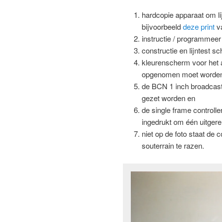
hardcopie apparaat om lij
bijvoorbeeld
deze print
v
instructie / programmee
constructie en lijntest s
kleurenscherm voor het ar
opgenomen moet worde
de BCN 1 inch broadcast
gezet worden en
de single frame controll
ingedrukt om één uitgere
niet op de foto staat de 
souterrain te razen.