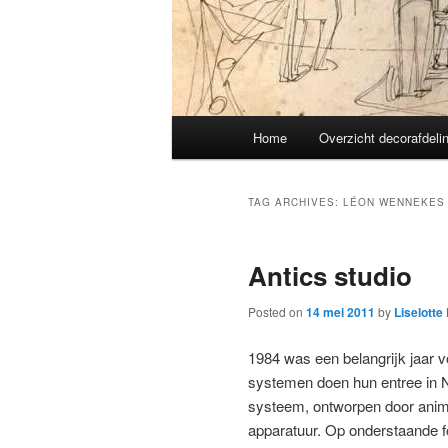
Main
Home
Overzicht decorafdeli
menu
TAG ARCHIVES:
LÉON WENNEKES
Antics studio
Posted on
14 mei 2011
by
Liselotte
1984 was een belangrijk jaar v
systemen doen hun entree in N
systeem, ontworpen door animat
apparatuur. Op onderstaande fot