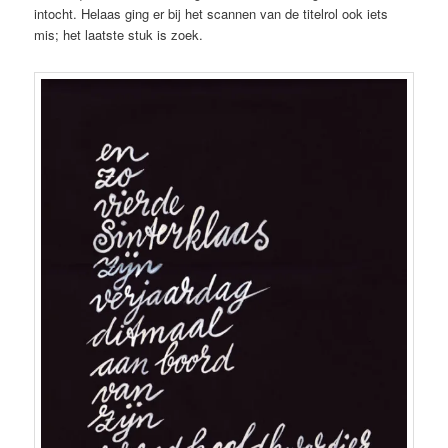
intocht. Helaas ging er bij het scannen van de titelrol ook iets
mis; het laatste stuk is zoek.