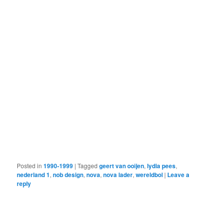
Posted in
1990-1999
|
Tagged
geert van ooijen
,
lydia pees
,
nederland 1
,
nob design
,
nova
,
nova lader
,
wereldbol
|
Leave a
reply