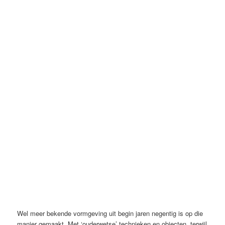
Wel meer bekende vormgeving uit begin jaren negentig is op die
manier gemaakt. Met ‘ouderwetse’ technieken en objecten, terwijl