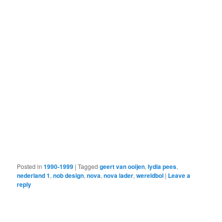
Posted in
1990-1999
|
Tagged
geert van ooijen
,
lydia pees
,
nederland 1
,
nob design
,
nova
,
nova lader
,
wereldbol
|
Leave a
reply