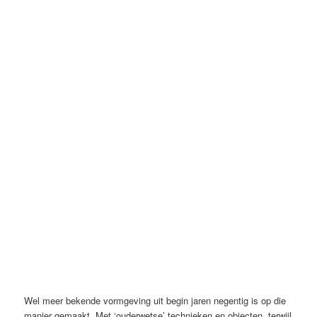
Wel meer bekende vormgeving uit begin jaren negentig is op die
manier gemaakt. Met ‘ouderwetse’ technieken en objecten, terwijl