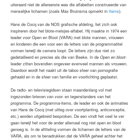
uiteraard niet de allereerste was die alfabetten construeerde van
menselijke lichamen (zoals Max Bruinsma opmerkt in
Items
).
Hans de Cocq van de NOS grafische afdeling, liet zich ook
inspireren door het blote-meisjes-alfabet. Hij maakte in 1974 een
leader voor Open en Bloot (VARA) met blote mannen, vrouwen
en kinderen die een voor een de letters van de programmatitel
vormen terwijl de camera loopt. De letters zijn dus niet zo
gedetailleerd en precies als die van Beeke. In de
Open en bloot
-
leader zitten bovendien ongeveer evenveel mannen als vrouwen.
Daardoor wordt het naakt uit de taboo sfeer van pornografie
gehaald en in de sfeer van familie en voorlichting geplaatst.
De radio- en televisiegidsen staan maandenlang vol met
ingezonden brieven van voor- en tegenstanders van het
programma. De programma-items, de leader en ook de animaties
van Hans de Cocq (met uitleg over voortplanting, anticonceptie,
etc.) worden uitgebreid besproken. De een vindt het veel te ver
gaan terwijl het voor de ander allemaal nog niet open en bloot
genoeg is. In de aftiteling vormen de lichamen de letters van de
VARA, als om te benadrukken dat de VARA geheel achter het