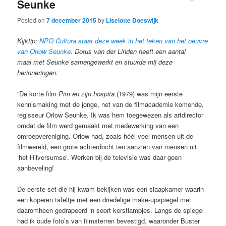
Seunke
Posted on
7 december 2015
by
Liselotte Doeswijk
Kijktip:
NPO Cultura staat deze week in het teken van het oeuvre
van Orlow Seunke
. Dorus van der Linden heeft een aantal
maal met Seunke samengewerkt en stuurde mij deze
herinneringen:
“De korte film
Pim en zijn hospita
(1979) was mijn eerste
kennismaking met de jonge, net van de filmacademie komende,
regisseur Orlow Seunke. Ik was hem toegewezen als artdirector
omdat de film werd gemaakt met medewerking van een
omroepvereniging. Orlow had, zoals héél veel mensen uit de
filmwereld, een grote achterdocht ten aanzien van mensen uit
‘het Hilversumse’. Werken bij de televisie was daar geen
aanbeveling!
De eerste set die hij kwam bekijken was een slaapkamer waarin
een koperen tafeltje met een driedelige make-upspiegel met
daaromheen gedrapeerd ‘n soort kerstlampjes. Langs de spiegel
had ik oude foto’s van filmsterren bevestigd, waaronder Buster