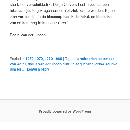
stonk het verschrikkelijk, Dorijn Curvers heeft speciaal een
tetanus-injectie gekregen om er niet ziek van te worden. Bij het
zien van de film in de bioscoop had ik de indruk de binnenkant
van de kast nog te kunnen ruiken.”
Dorus van der Linden
Posted in
1970-1979
,
1980-1989
|
Tagged
artdirection
,
de smaak
van water
,
dorus van der linden
,
filmtitelsequenties
,
orlow seunke
,
pim en ...
|
Leave a reply
Proudly powered by WordPress