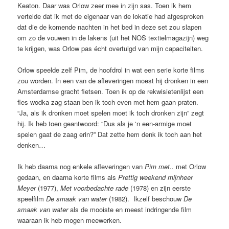
Keaton. Daar was Orlow zeer mee in zijn sas. Toen ik hem
vertelde dat ik met de eigenaar van de lokatie had afgesproken
dat die de komende nachten in het bed in deze set zou slapen
om zo de vouwen in de lakens (uit het NOS textielmagazijn) weg
te krijgen, was Orlow pas écht overtuigd van mijn capaciteiten.
Orlow speelde zelf Pim, de hoofdrol in wat een serie korte films
zou worden. In een van de afleveringen moest hij dronken in een
Amsterdamse gracht fietsen. Toen ik op de rekwisietenlijst een
fles wodka zag staan ben ik toch even met hem gaan praten.
“Ja, als ik dronken moet spelen moet ik toch dronken zijn” zegt
hij. Ik heb toen geantwoord: “Dus als je ‘n een-armige moet
spelen gaat de zaag erin?” Dat zette hem denk ik toch aan het
denken…
Ik heb daarna nog enkele afleveringen van
Pim met..
met Orlow
gedaan, en daarna korte films als
Prettig weekend mijnheer
Meyer
(1977),
Met voorbedachte rade
(1978) en zijn eerste
speelfilm
De smaak van water
(1982). Ikzelf beschouw
De
smaak van water
als de mooiste en meest indringende film
waaraan ik heb mogen meewerken.