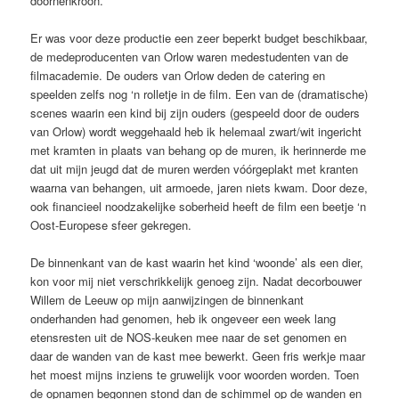
doornenkroon.
Er was voor deze productie een zeer beperkt budget beschikbaar,
de medeproducenten van Orlow waren medestudenten van de
filmacademie. De ouders van Orlow deden de catering en
speelden zelfs nog ‘n rolletje in de film. Een van de (dramatische)
scenes waarin een kind bij zijn ouders (gespeeld door de ouders
van Orlow) wordt weggehaald heb ik helemaal zwart/wit ingericht
met kramten in plaats van behang op de muren, ik herinnerde me
dat uit mijn jeugd dat de muren werden vóórgeplakt met kranten
waarna van behangen, uit armoede, jaren niets kwam. Door deze,
ook financieel noodzakelijke soberheid heeft de film een beetje ‘n
Oost-Europese sfeer gekregen.
De binnenkant van de kast waarin het kind ‘woonde’ als een dier,
kon voor mij niet verschrikkelijk genoeg zijn. Nadat decorbouwer
Willem de Leeuw op mijn aanwijzingen de binnenkant
onderhanden had genomen, heb ik ongeveer een week lang
etensresten uit de NOS-keuken mee naar de set genomen en
daar de wanden van de kast mee bewerkt. Geen fris werkje maar
het moest mijns inziens te gruwelijk voor woorden worden. Toen
de opnamen begonnen stond dan de schimmel op de wanden en