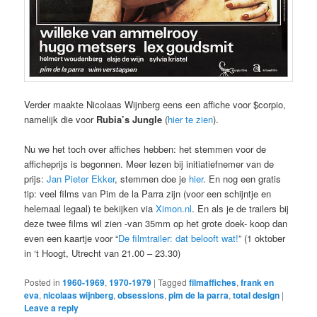
Verder maakte Nicolaas Wijnberg eens een affiche voor $corpio,
namelijk die voor
Rubia’s Jungle
(
hier te zien
).
Nu we het toch over affiches hebben: het stemmen voor de
afficheprijs is begonnen. Meer lezen bij initiatiefnemer van de
prijs:
Jan Pieter Ekker
, stemmen doe je
hier
. En nog een gratis
tip: veel films van Pim de la Parra zijn (voor een schijntje en
helemaal legaal) te bekijken via
Ximon.nl
. En als je de trailers bij
deze twee films wil zien -van 35mm op het grote doek- koop dan
even een kaartje voor “
De filmtrailer: dat belooft wat!
” (1 oktober
in ‘t Hoogt, Utrecht van 21.00 – 23.30)
Posted in
1960-1969
,
1970-1979
|
Tagged
filmaffiches
,
frank en
eva
,
nicolaas wijnberg
,
obsessions
,
pim de la parra
,
total design
|
Leave a reply