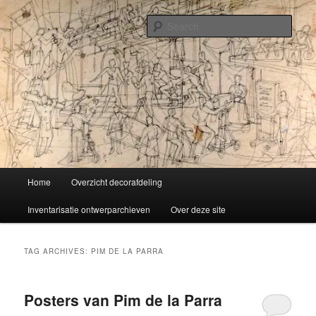
Skip
Skip
Liselotte Doeswijk
to
to
Sear
primary
secondary
content
content
Vorm van vermaak
Main
Home
Overzicht decorafdeling
menu
Inventarisatie ontwerparchieven
Over deze site
TAG ARCHIVES:
PIM DE LA PARRA
Posters van Pim de la Parra