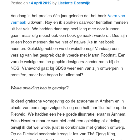
Posted on
14 april 2012
by
Liselotte Doeswijk
Vandaag is het precies één jaar geleden dat het boek
Vorm van
vermaak
uitkwam. Roy en ik spraken daarvoor tientallen mensen
uit het vak. We hadden daar nog heel lang mee door kunnen
gaan, maar erg moest ook een boek gemaakt worden… Dus zijn
er een hoop mensen die we niet of nauwelijks in het boek
noemen. Gelukkig hebben we de website nog! Vandaag een
verslag van het gesprek dat ik voerde met Martin Roodnat. Een
van de weinige motion-graphic designers zonder roots bij de
NOS. Vanavond gaat bij SBS6 weer een van zijn ontwerpen in
première, maar hoe begon het allemaal?
Welke opleiding heb je gevolgd?
Ik deed grafische vormgeving op de academie in Arnhem en in
plaats van een stage volgde ik nog een half jaar illustratie op de
Rietveld. We hadden een hele goede illustratie leraar in Arnhem,
Friso Henstra maar er was niet echt een opleiding of afdeling,
terwijl ik dat wel wilde, juist in combinatie met grafisch ontwerp.
Op de Rietveld academie kreeg ik les van Thé Tjong King,