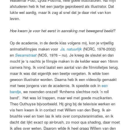
Waldemar Post, Lydia Postma, hele goeie illustratoren. Na mijn
afstuderen heb ik het een jaartje geprobeerd als illustrator. Dat
lukte wel aardig, maar ik zag al snel dat je daar niet van kon
leven.
Hoe kwam je voor het eerst in aanraking met bewegend beeld?
Op de academie, in de derde klas volgens mij, kon je vrijwillig
animatiefilmpjes maken voor
Ja, natuurlijk
(NCRC, 1976-2002)
en
Sesamstraat
(NOS, 1976 – nu). Je kreeg de sleutel en dan
mocht je ‘s nachts je filmpje maken in de kelder waar een 16mm
camera hing. Ik vond laatst een aantal van die filmrolletjes terug,
maar ik was dat eigenlijk een beetje vergeten. Ik wilde toen
gewoon illustrator worden. Daarna heb ik een videoclip gemaakt
met twee jongens van de academie. Ik speelde ook in
een
bandje
, we noemden onszelf “Arnhems slechtse rock ’n roll
band”. Het was lol trappen, maar wel met goede muzikanten.
Theo Outhuyse bijvoorbeeld. Hij ging bij de televisie werken en
via hem kwam ik in contact met Willem van den Berg. Ik air-
brushte veel en toen las ik iets over computeranimaties, en ik
dacht dat lijkt exact op air-brush, zo mooi qua shading, daar moet
ik alles over weten. Daarom wilde ik heel graag Willem van den