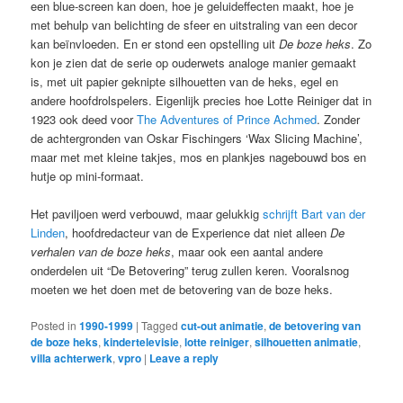
een blue-screen kan doen, hoe je geluideffecten maakt, hoe je
met behulp van belichting de sfeer en uitstraling van een decor
kan beïnvloeden. En er stond een opstelling uit
De boze heks
. Zo
kon je zien dat de serie op ouderwets analoge manier gemaakt
is, met uit papier geknipte silhouetten van de heks, egel en
andere hoofdrolspelers. Eigenlijk precies hoe Lotte Reiniger dat in
1923 ook deed voor
The Adventures of Prince Achmed
. Zonder
de achtergronden van Oskar Fischingers ‘Wax Slicing Machine’,
maar met met kleine takjes, mos en plankjes nagebouwd bos en
hutje op mini-formaat.
Het paviljoen werd verbouwd, maar gelukkig
schrijft Bart van der
Linden
, hoofdredacteur van de Experience dat niet alleen
De
verhalen van de boze heks
, maar ook een aantal andere
onderdelen uit “De Betovering” terug zullen keren. Vooralsnog
moeten we het doen met de betovering van de boze heks.
Posted in
1990-1999
|
Tagged
cut-out animatie
,
de betovering van
de boze heks
,
kindertelevisie
,
lotte reiniger
,
silhouetten animatie
,
villa achterwerk
,
vpro
|
Leave a reply