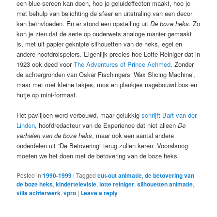
een blue-screen kan doen, hoe je geluideffecten maakt, hoe je
met behulp van belichting de sfeer en uitstraling van een decor
kan beïnvloeden. En er stond een opstelling uit
De boze heks
. Zo
kon je zien dat de serie op ouderwets analoge manier gemaakt
is, met uit papier geknipte silhouetten van de heks, egel en
andere hoofdrolspelers. Eigenlijk precies hoe Lotte Reiniger dat in
1923 ook deed voor
The Adventures of Prince Achmed
. Zonder
de achtergronden van Oskar Fischingers ‘Wax Slicing Machine’,
maar met met kleine takjes, mos en plankjes nagebouwd bos en
hutje op mini-formaat.
Het paviljoen werd verbouwd, maar gelukkig
schrijft Bart van der
Linden
, hoofdredacteur van de Experience dat niet alleen
De
verhalen van de boze heks
, maar ook een aantal andere
onderdelen uit “De Betovering” terug zullen keren. Vooralsnog
moeten we het doen met de betovering van de boze heks.
Posted in
1990-1999
|
Tagged
cut-out animatie
,
de betovering van
de boze heks
,
kindertelevisie
,
lotte reiniger
,
silhouetten animatie
,
villa achterwerk
,
vpro
|
Leave a reply