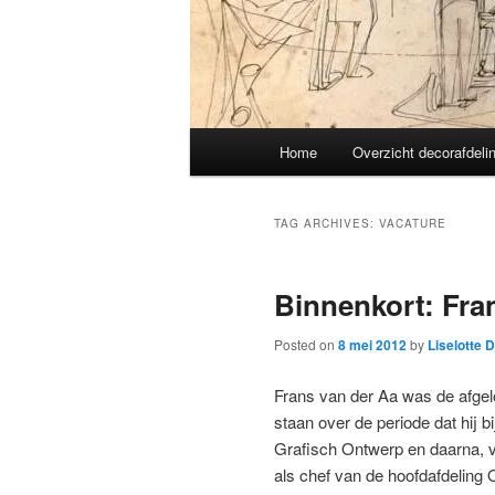
Main
Home
Overzicht decorafdeli
menu
TAG ARCHIVES:
VACATURE
Binnenkort: Fra
Posted on
8 mei 2012
by
Liselotte 
Frans van der Aa was de afgelo
staan over de periode dat hij b
Grafisch Ontwerp en daarna, va
als chef van de hoofdafdeling