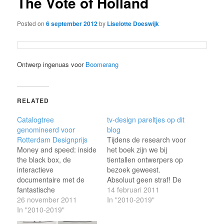
The Vote of Holland
Posted on
6 september 2012
by
Liselotte Doeswijk
Ontwerp ingenuas voor
Boomerang
RELATED
Catalogtree
tv-design pareltjes op dit
genomineerd voor
blog
Rotterdam Designprijs
Tijdens de research voor
Money and speed: inside
het boek zijn we bij
the black box, de
tientallen ontwerpers op
interactieve
bezoek geweest.
documentaire met de
Absoluut geen straf! De
fantastische
enthousiaste reacties en
14 februari 2011
datavisualisaties van
26 november 2011
het prachtige artwork dat
In "2010-2019"
Catalogtree, is
In "2010-2019"
naar boven kwam,
genomineerd voor de
maakte het telkens een