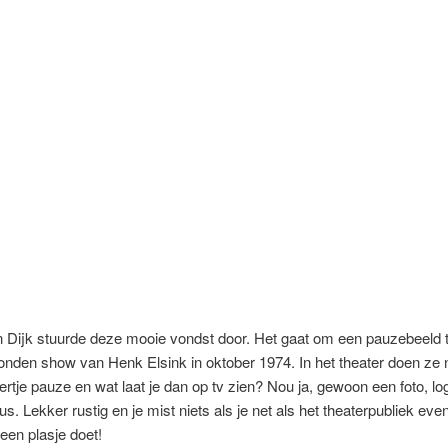
 Dijk stuurde deze mooie vondst door. Het gaat om een pauzebeeld t
zonden show van Henk Elsink in oktober 1974. In het theater doen ze n
ertje pauze en wat laat je dan op tv zien? Nou ja, gewoon een foto, log
us. Lekker rustig en je mist niets als je net als het theaterpubliek eve
 een plasje doet!