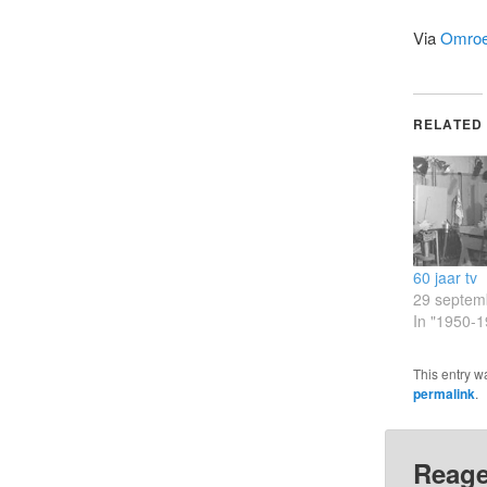
Via
Omroe
RELATED
60 jaar tv
29 septem
In "1950-1
This entry w
permalink
.
Reage