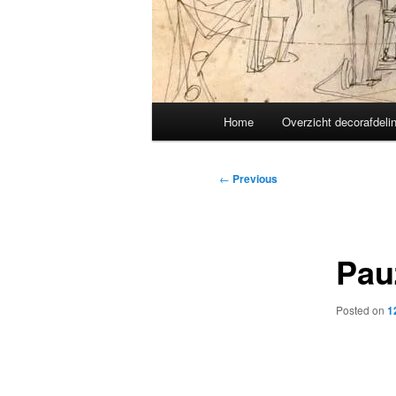
Main
Home
Overzicht decorafdeli
menu
Post
←
Previous
navigation
Pau
Posted on
1