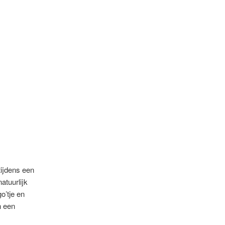
ijdens een
atuurlijk
o’tje en
n een