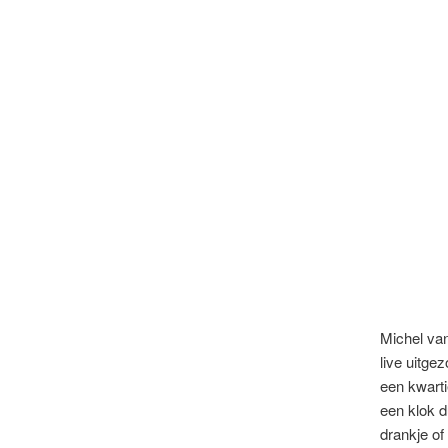
Michel van
live uitge
een kwarti
een klok d
drankje of