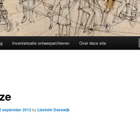
ng
Inventarisatie ontwerparchieven
Over deze site
ze
2 september 2012
by
Liselotte Doeswijk