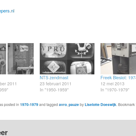
pers.nl
NTS zendmast
Freek Biesiot: 197
ber 2011
23 februari 2011
12 mei 2013
959"
In "1950-1959"
In "1970-1979"
as posted in
1970-1979
and tagged
avro
,
pauze
by
Liselotte Doeswijk
. Bookmark 
er