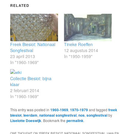
RELATED
Freek Biesiot: Nationaal
Tineke Roeffen
Songfestival
12 augustus 2014
23 april 2013
In "1950-1959"
In "1960-1969"
Collectie Biesiot: bijna
klaar
2 februari 2014
In "1960-1969"
This entry was posted in
1960-1969
,
1970-1979
and tagged
freek
biesiot
,
leerdam
,
nationaal songfestival
,
nos
,
songfestival
by
Liselotte Doeswijk
. Bookmark the
permalink
.
ONE THOUGHT ON “
FREEK BIESIOT: NATIONAAL SONGFESTIVAL 1969 EN