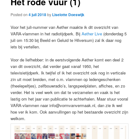
Het rode vuur (1)
Posted on
4 juli 2018
by
Liselotte Doeswijk
Voor het juli-nummer van Aether maakte ik dit overzicht van
VARA-vlammen in het radiotijdperk. Bij
Aether Live
(donderdag 5
juli om 15:30 bij Beeld en Geluid te Hilversum) zal ik daar nog
iets bij vertellen.
Voor de liefhebber: in de eerstvolgende Aether komt een deel 2
van dit overzicht, dat verder gaat vanaf 1950, het
televisietijdperk. Ik twijfel of ik het overzicht ook nog in verticale
zin uit moet breiden, met o.m. vlammen op ledengeschenken
(theelepeltjes), zelfbouwradio’s, langspeelplaten, affiches, en zo
verder. Het is veel werk om dat te verzamelen en vaak is het
lastig om het jaar van publicatie te achterhalen. Maar stuur vooral
VARA-vlammen naar info@vormvanvermaak.nl, dan zie ik wel
hoe ver ik kom. Ook aanvullingen op het bestaande overzicht zijn
welkom.