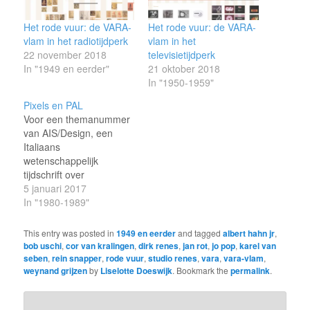
Het rode vuur: de VARA-
Het rode vuur: de VARA-
vlam in het radiotijdperk
vlam in het
22 november 2018
televisietijdperk
In "1949 en eerder"
21 oktober 2018
In "1950-1959"
Pixels en PAL
Voor een themanummer
van AIS/Design, een
Italiaans
wetenschappelijk
tijdschrift over
vormgeving, schreef ik
5 januari 2017
(met goede hulp van
In "1980-1989"
René Koenders) in 2016
een artikel over de
This entry was posted in
1949 en eerder
and tagged
albert hahn jr
,
kennismaking
bob uschi
,
cor van kralingen
,
dirk renes
,
jan rot
,
jo pop
,
karel van
tussen pixels en PAL,
seben
,
rein snapper
,
rode vuur
,
studio renes
,
vara
,
vara-vlam
,
oftewel de computer en
weynand grijzen
by
Liselotte Doeswijk
. Bookmark the
permalink
.
televisie. Het artikel is
inmiddels gepubliceerd