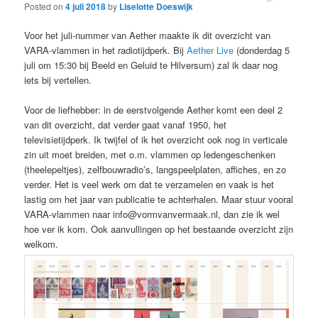
Posted on
4 juli 2018
by
Liselotte Doeswijk
Voor het juli-nummer van Aether maakte ik dit overzicht van
VARA-vlammen in het radiotijdperk. Bij
Aether Live
(donderdag 5
juli om 15:30 bij Beeld en Geluid te Hilversum) zal ik daar nog
iets bij vertellen.
Voor de liefhebber: in de eerstvolgende Aether komt een deel 2
van dit overzicht, dat verder gaat vanaf 1950, het
televisietijdperk. Ik twijfel of ik het overzicht ook nog in verticale
zin uit moet breiden, met o.m. vlammen op ledengeschenken
(theelepeltjes), zelfbouwradio’s, langspeelplaten, affiches, en zo
verder. Het is veel werk om dat te verzamelen en vaak is het
lastig om het jaar van publicatie te achterhalen. Maar stuur vooral
VARA-vlammen naar info@vormvanvermaak.nl, dan zie ik wel
hoe ver ik kom. Ook aanvullingen op het bestaande overzicht zijn
welkom.