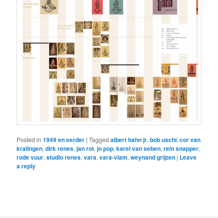
Posted in
1949 en eerder
|
Tagged
albert hahn jr
,
bob uschi
,
cor van
kralingen
,
dirk renes
,
jan rot
,
jo pop
,
karel van seben
,
rein snapper
,
rode vuur
,
studio renes
,
vara
,
vara-vlam
,
weynand grijzen
|
Leave
a reply