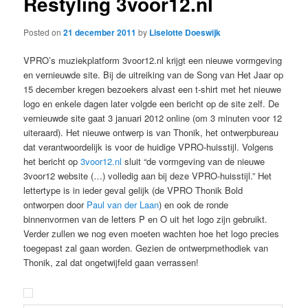
Restyling 3voor12.nl
Posted on
21 december 2011
by
Liselotte Doeswijk
VPRO’s muziekplatform 3voor12.nl krijgt een nieuwe vormgeving
en vernieuwde site. Bij de uitreiking van de Song van Het Jaar op
15 december kregen bezoekers alvast een t-shirt met het nieuwe
logo en enkele dagen later volgde een bericht op de site zelf. De
vernieuwde site gaat 3 januari 2012 online (om 3 minuten voor 12
uiteraard). Het nieuwe ontwerp is van Thonik, het ontwerpbureau
dat verantwoordelijk is voor de huidige VPRO-huisstijl. Volgens
het bericht op
3voor12.nl
sluit “de vormgeving van de nieuwe
3voor12 website (…) volledig aan bij deze VPRO-huisstijl.” Het
lettertype is in ieder geval gelijk (de VPRO Thonik Bold
ontworpen door
Paul van der Laan
) en ook de ronde
binnenvormen van de letters P en O uit het logo zijn gebruikt.
Verder zullen we nog even moeten wachten hoe het logo precies
toegepast zal gaan worden. Gezien de ontwerpmethodiek van
Thonik, zal dat ongetwijfeld gaan verrassen!