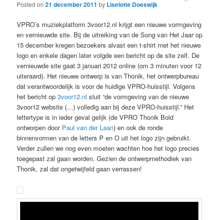
Posted on
21 december 2011
by
Liselotte Doeswijk
VPRO’s muziekplatform 3voor12.nl krijgt een nieuwe vormgeving
en vernieuwde site. Bij de uitreiking van de Song van Het Jaar op
15 december kregen bezoekers alvast een t-shirt met het nieuwe
logo en enkele dagen later volgde een bericht op de site zelf. De
vernieuwde site gaat 3 januari 2012 online (om 3 minuten voor 12
uiteraard). Het nieuwe ontwerp is van Thonik, het ontwerpbureau
dat verantwoordelijk is voor de huidige VPRO-huisstijl. Volgens
het bericht op
3voor12.nl
sluit “de vormgeving van de nieuwe
3voor12 website (…) volledig aan bij deze VPRO-huisstijl.” Het
lettertype is in ieder geval gelijk (de VPRO Thonik Bold
ontworpen door
Paul van der Laan
) en ook de ronde
binnenvormen van de letters P en O uit het logo zijn gebruikt.
Verder zullen we nog even moeten wachten hoe het logo precies
toegepast zal gaan worden. Gezien de ontwerpmethodiek van
Thonik, zal dat ongetwijfeld gaan verrassen!