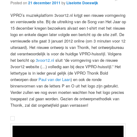
Posted on
21 december 2011
by
Liselotte Doeswijk
VPRO’s muziekplatform 3voor12.nl krijgt een nieuwe vormgeving
en vernieuwde site. Bij de uitreiking van de Song van Het Jaar op
15 december kregen bezoekers alvast een t-shirt met het nieuwe
logo en enkele dagen later volgde een bericht op de site zelf. De
vernieuwde site gaat 3 januari 2012 online (om 3 minuten voor 12
uiteraard). Het nieuwe ontwerp is van Thonik, het ontwerpbureau
dat verantwoordelijk is voor de huidige VPRO-huisstijl. Volgens
het bericht op
3voor12.nl
sluit “de vormgeving van de nieuwe
3voor12 website (…) volledig aan bij deze VPRO-huisstijl.” Het
lettertype is in ieder geval gelijk (de VPRO Thonik Bold
ontworpen door
Paul van der Laan
) en ook de ronde
binnenvormen van de letters P en O uit het logo zijn gebruikt.
Verder zullen we nog even moeten wachten hoe het logo precies
toegepast zal gaan worden. Gezien de ontwerpmethodiek van
Thonik, zal dat ongetwijfeld gaan verrassen!