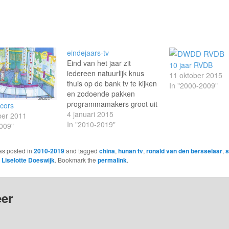
eindejaars-tv
Eind van het jaar zit
10 jaar RVDB
iedereen natuurlijk knus
11 oktober 2015
thuis op de bank tv te kijken
In "2000-2009"
en zodoende pakken
programmamakers groot uit
ecors
met decors en graphics, of
4 januari 2015
er 2011
beide. Als je op vakantie
In "2010-2019"
009"
was of aan het werk: hier
twee compilaties om te
as posted in
2010-2019
and tagged
china
,
hunan tv
,
ronald van den bersselaar
,
s
laten zien wat je allemaal
y
Liselotte Doeswijk
. Bookmark the
permalink
.
gemist hebt. The Voice…
er