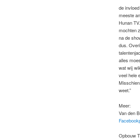
de invloed
meeste an
Hunan TV.
mochten z
na de show
dus. Overi
talentenja
alles moes
wat wij wi
veel hele
Misschien 
weet.”
Meer:
Van den Be
Facebook
Opbouw The