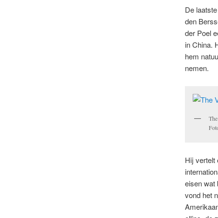
De laatste
den Berss
der Poel e
in China. 
hem natuu
nemen.
The
Fot
Hij vertel
internatio
eisen wat 
vond het n
Amerikaans