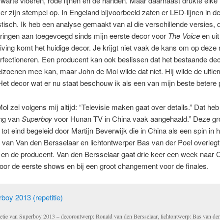
 zwarte vloeren, rode lijnen en de handen. Maar daarnaast drukte elke
er zijn stempel op. In Engeland bijvoorbeeld zaten er LED-lijnen in de
tisch. Ik heb een analyse gemaakt van al die verschillende versies, 
aringen aan toegevoegd sinds mijn eerste decor voor
The Voice
en uit
iving komt het huidige decor. Je krijgt niet vaak de kans om op deze 
rfectioneren. Een producent kan ook beslissen dat het bestaande de
eizoenen mee kan, maar John de Mol wilde dat niet. Hij wilde de ulti
 Het decor wat er nu staat beschouw ik als een van mijn beste betere 
ol zei volgens mij altijd: “Televisie maken gaat over details.” Dat heb 
ing van
Superboy
voor Hunan TV in China vaak aangehaald.” Deze gro
 tot eind begeleid door Martijn Beverwijk die in China als een spin in 
van Van den Bersselaar en lichtontwerper Bas van der Poel overleg
en de producent. Van den Bersselaar gaat drie keer een week naar C
voor de eerste shows en bij een groot changement voor de finales.
etie van Superboy 2013 – decorontwerp: Ronald van den Bersselaar, lichtontwerp: Bas van der