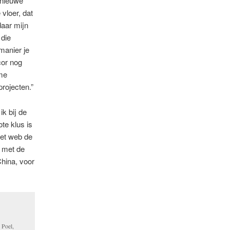
 nieuwe
 vloer, dat
daar mijn
 die
manier je
cor nog
eme
projecten.”
ik bij de
te klus is
het web de
t met de
hina, voor
 Poel,