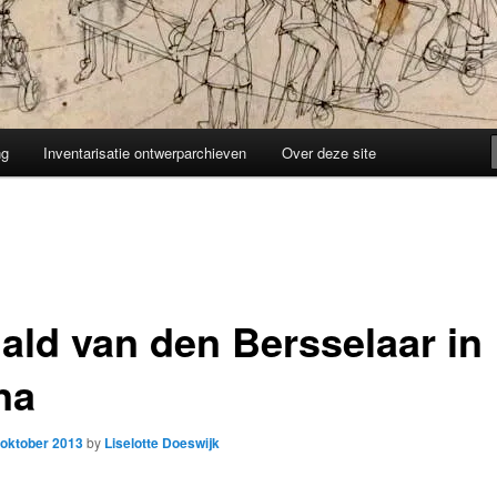
ng
Inventarisatie ontwerparchieven
Over deze site
ald van den Bersselaar in
na
 oktober 2013
by
Liselotte Doeswijk