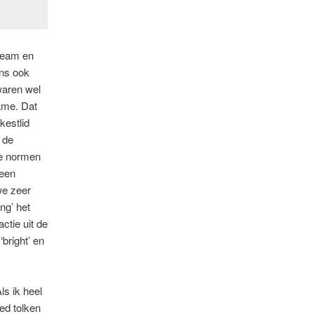
 team en
ons ook
waren wel
ame. Dat
kestlid
 de
ze normen
 een
we zeer
ng’ het
ctie uit de
bright’ en
s ik heel
ed tolken