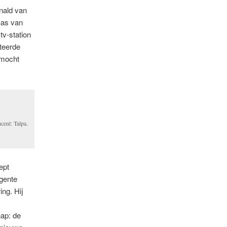
onald van
Bas van
tv-station
iteerde
 mocht
cent: Talpa.
ept
ngente
ing. Hij
hap: de