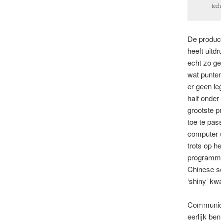
tech
De product
heeft uitd
echt zo g
wat punten
er geen leg
half onder
grootste p
toe te pas
computer u
trots op h
programma 
Chinese so
‘shiny’ k
Communicer
eerlijk be