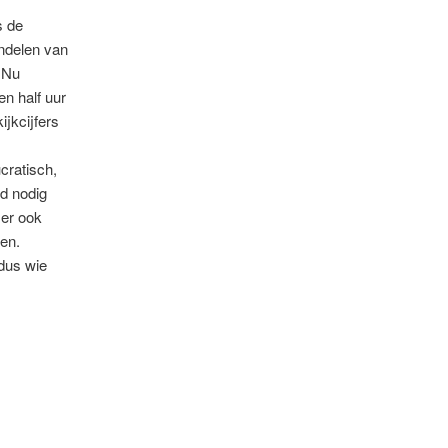
s de
ndelen van
 Nu
n half uur
jkcijfers
cratisch,
jd nodig
 er ook
en.
dus wie