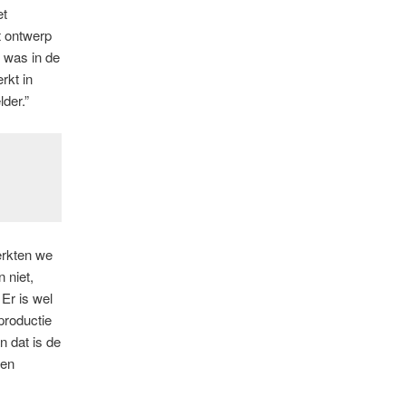
et
t ontwerp
 was in de
rkt in
der.”
erkten we
 niet,
Er is wel
productie
n dat is de
een