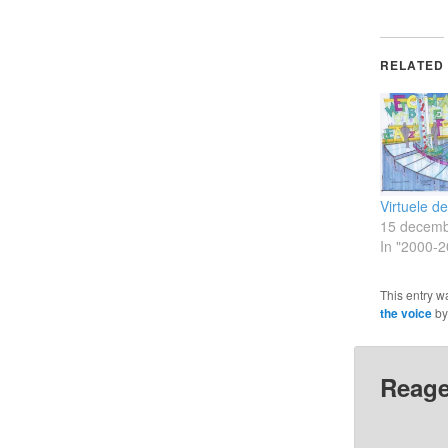
RELATED
Virtuele d
15 decemb
In "2000-2
This entry w
the voice
b
Reage