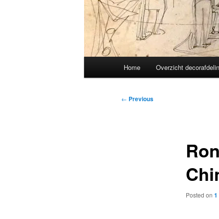
Main
Home
Overzicht decorafdeli
menu
Post
←
Previous
navigation
Ron
Chi
Posted on
1