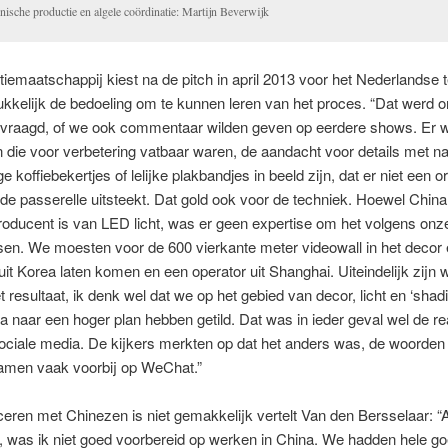
nische productie en algele coördinatie: Martijn Beverwijk
iemaatschappij kiest na de pitch in april 2013 voor het Nederlandse
rukkelijk de bedoeling om te kunnen leren van het proces. “Dat werd 
evraagd, of we ook commentaar wilden geven op eerdere shows. Er 
 die voor verbetering vatbaar waren, de aandacht voor details met n
e koffiebekertjes of lelijke plakbandjes in beeld zijn, dat er niet een or
 de passerelle uitsteekt. Dat gold ook voor de techniek. Hoewel China
roducent is van LED licht, was er geen expertise om het volgens on
sen. We moesten voor de 600 vierkante meter videowall in het decor
it Korea laten komen en een operator uit Shanghai. Uiteindelijk zijn 
et resultaat, ik denk wel dat we op het gebied van decor, licht en ‘shadi
naar een hoger plan hebben getild. Dat was in ieder geval wel de rea
ciale media. De kijkers merkten op dat het anders was, de woorden ‘
wamen vaak voorbij op WeChat.”
en met Chinezen is niet gemakkelijk vertelt Van den Bersselaar: “Al
n, was ik niet goed voorbereid op werken in China. We hadden hele go