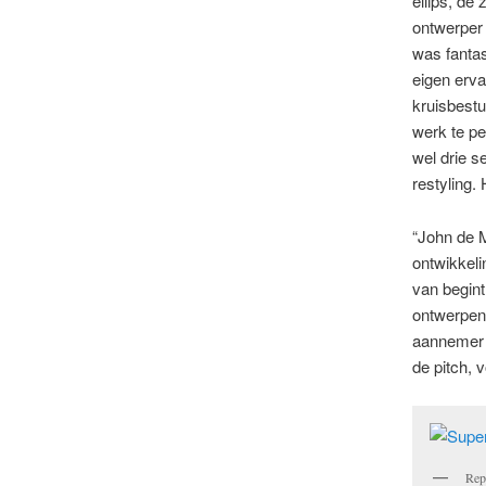
ellips, de
ontwerper 
was fantas
eigen erv
kruisbestu
werk te pe
wel drie s
restyling.
“John de M
ontwikkel
van begint
ontwerpen 
aannemer 
de pitch, 
Rep