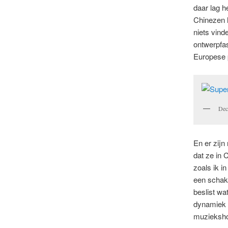
daar lag h
Chinezen h
niets vind
ontwerpfas
Europese p
Dec
En er zijn
dat ze in 
zoals ik i
een schake
beslist wa
dynamiek h
muziekshow