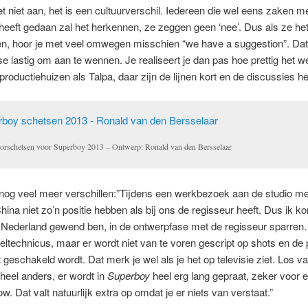
et niet aan, het is een cultuurverschil. Iedereen die wel eens zaken m
eeft gedaan zal het herkennen, ze zeggen geen ‘nee’. Dus als ze he
en, hoor je met veel omwegen misschien “we have a suggestion”. Dat
e lastig om aan te wennen. Je realiseert je dan pas hoe prettig het we
roductiehuizen als Talpa, daar zijn de lijnen kort en de discussies hel
orschetsen voor Superboy 2013 – Ontwerp: Ronald van den Bersselaar
 nog veel meer verschillen:”Tijdens een werkbezoek aan de studio m
China niet zo’n positie hebben als bij ons de regisseur heeft. Dus ik kon
n Nederland gewend ben, in de ontwerpfase met de regisseur sparren. 
ltechnicus, maar er wordt niet van te voren gescript op shots en de 
t geschakeld wordt. Dat merk je wel als je het op televisie ziet. Los va
eel anders, er wordt in
Superboy
heel erg lang gepraat, zeker voor 
. Dat valt natuurlijk extra op omdat je er niets van verstaat.”