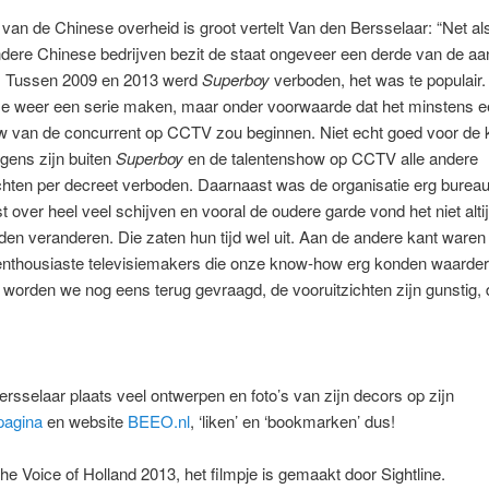
 van de Chinese overheid is groot vertelt Van den Bersselaar: “Net al
dere Chinese bedrijven bezit de staat ongeveer een derde van de aa
 Tussen 2009 en 2013 werd
Superboy
verboden, het was te populair.
e weer een serie maken, maar onder voorwaarde dat het minstens ee
 van de concurrent op CCTV zou beginnen. Niet echt goed voor de ki
gens zijn buiten
Superboy
en de talentenshow op CCTV alle andere
chten per decreet verboden. Daarnaast was de organisatie erg bureau
t over heel veel schijven en vooral de oudere garde vond het niet alti
lden veranderen. Die zaten hun tijd wel uit. Aan de andere kant waren
 enthousiaste televisiemakers die onze know-how erg konden waarder
worden we nog eens terug gevraagd, de vooruitzichten zijn gunstig, 
rsselaar plaats veel ontwerpen en foto’s van zijn decors op zijn
pagina
en website
BEEO.nl
, ‘liken’ en ‘bookmarken’ dus!
 Voice of Holland 2013, het filmpje is gemaakt door Sightline.