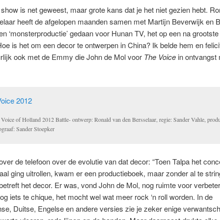
 show is net geweest, maar grote kans dat je het niet gezien hebt. R
elaar heeft de afgelopen maanden samen met Martijn Beverwijk en 
en ‘monsterproductie’ gedaan voor Hunan TV, het op een na grootste 
Hoe is het om een decor te ontwerpen in China? Ik belde hem en felic
rlijk ook met de Emmy die John de Mol voor
The Voice
in ontvangst
 Voice of Holland 2012 Battle- ontwerp: Ronald van den Bersselaar, regie: Sander Vahle, produ
ograaf: Sander Stoepker
t over de telefoon over de evolutie van dat decor: “Toen Talpa het conc
naal ging uitrollen, kwam er een productieboek, maar zonder al te stri
betreft het decor. Er was, vond John de Mol, nog ruimte voor verbeter
og iets te chique, het mocht wel wat meer rock ‘n roll worden. In de
e, Duitse, Engelse en andere versies zie je zeker enige verwantsc