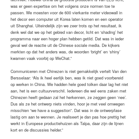
was er geen expertise om het volgens onze normen toe te
passen. We moesten voor de 600 vierkante meter videowall in
het decor een computer uit Korea laten komen en een operator
uit Shanghai. Uiteindelijk zijn we zeer trots op het resultaat, ik
denk wel dat we op het gebied van decor, licht en ‘shading’ het
programma naar een hoger plan hebben getild. Dat was in ieder
geval wel de reactie uit de Chinese sociale media. De kijkers
merkten op dat het anders was, de woorden ‘bright’ en ‘shiny’
kwamen vaak voorbij op WeChat.”
Communiceren met Chinezen is niet gemakkelijk vertelt Van den
Bersselaar: “Als ik heel eerlijk ben, was ik niet goed voorbereid
op werken in China. We hadden hele goed tolken daar lag het niet
aan, het is een cultuurverschil. Iedereen die wel eens zaken met
Chinezen heeft gedaan zal het herkennen, ze zeggen geen ‘nee’.
Dus als ze het ontwerp niets vinden, hoor je met veel omwegen
misschien “we have a suggestion”. Dat was in de ontwerpfase
lastig om aan te wennen. Je realiseert je dan pas hoe prettig het
werkt in Europese productiehuizen als Talpa, daar zijn de lijnen
kort en de discussies helder.”