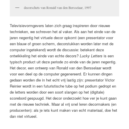
decorschets van Ronald van den Bersselaar, 1997
Televisievormgevers laten zich graag inspireren door nieuwe
technieken, we schreven het al vaker. Als aan het einde van de
jaren negentig het virtuele decor opkomt (een presentator voor
een blauw of groen scherm, decorstukken worden later met de
computer ingetekend) wordt de discussie: betekent deze
ontwikkeling het einde van echte decors?
Lucky Letters
is een
typisch product uit deze periode zo einde van de jaren negentig.
Het decor, een ontwerp van Ronald van den Bersselaar wordt
voor een deel op de computer gegenereerd. Er kunnen dingen
gedaan worden die in het echt vrij lastig zijn: presentator Victor
Reinier wordt in een futuristische tube op het podium gedropt en
de letters worden door een soort slangen op het (digitale)
scorebord gespuugd. Het decor onderzoekt hoe ver je kunt gaan
met de nieuwe techniek. Maar al vrij snel leren decormakers (en
producenten): als je iets kunt maken van echt materiaal, doe het
dan niet virtueel.