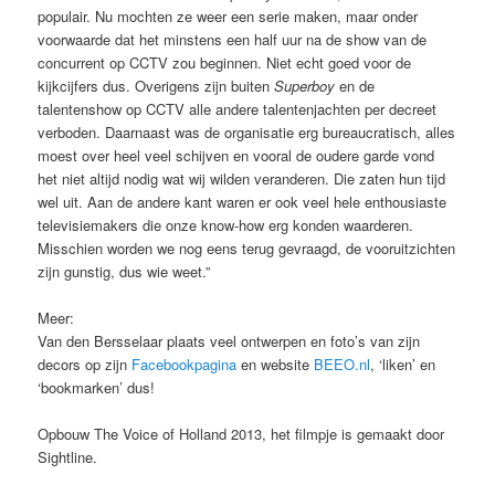
populair. Nu mochten ze weer een serie maken, maar onder
voorwaarde dat het minstens een half uur na de show van de
concurrent op CCTV zou beginnen. Niet echt goed voor de
kijkcijfers dus. Overigens zijn buiten
Superboy
en de
talentenshow op CCTV alle andere talentenjachten per decreet
verboden. Daarnaast was de organisatie erg bureaucratisch, alles
moest over heel veel schijven en vooral de oudere garde vond
het niet altijd nodig wat wij wilden veranderen. Die zaten hun tijd
wel uit. Aan de andere kant waren er ook veel hele enthousiaste
televisiemakers die onze know-how erg konden waarderen.
Misschien worden we nog eens terug gevraagd, de vooruitzichten
zijn gunstig, dus wie weet.”
Meer:
Van den Bersselaar plaats veel ontwerpen en foto’s van zijn
decors op zijn
Facebookpagina
en website
BEEO.nl
, ‘liken’ en
‘bookmarken’ dus!
Opbouw The Voice of Holland 2013, het filmpje is gemaakt door
Sightline.