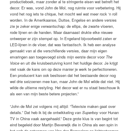
productieboek, maar zonder al te stringente eisen wat betreft het
decor. Er was, vond John de Mol, nog ruimte voor verbetering. Hij
vond het nog iets te chique, het mocht wel wat meer rock ‘n roll
worden. In de Amerikaanse, Duitse, Engelse en andere versies
zie je zeker enige verwantschap: de ellips, de zwarte vloeren,
rode lijnen en de handen. Maar daarnaast drukte elke nieuwe
ontwerper er zijn stempel op. In Engeland bijvoorbeeld zaten er
LED-lijnen in de vloer, dat was fantastisch. Ik heb een analyse
gemaakt van al die verschillende versies, daar mijn eigen
ervaringen aan toegevoegd sinds mijn eerste decor voor
The
Voice
en uit die kruisbestuiving komt het huidige decor. Je krijgt
niet vaak de kans om op deze manier je werk te perfectioneren.
Een producent kan ook beslissen dat het bestaande decor nog
wel drie seizoenen mee kan, maar John de Mol wilde dat niet. Hij
wilde de ultieme restyling. Het decor wat er nu staat beschouw ik
als een van mijn beste betere projecten.”
“John de Mol zei volgens mij altijd: “Televisie maken gaat over
details.” Dat heb ik bij de ontwikkeling van
Superboy
voor Hunan
TV in China vaak aangehaald.” Deze grote klus is van begint tot
eind begeleid door Martijn Beverwijk die in China als een spin in
het web de ontwerpen van Van den Bersselaar en lichtontwerper