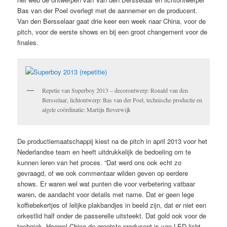
Bas van der Poel overlegt met de aannemer en de producent.
Van den Bersselaar gaat drie keer een week naar China, voor de
pitch, voor de eerste shows en bij een groot changement voor de
finales.
Repetie van Superboy 2013 – decorontwerp: Ronald van den
Bersselaar, lichtontwerp: Bas van der Poel, technische productie en
algele coördinatie: Martijn Beverwijk
De productiemaatschappij kiest na de pitch in april 2013 voor het
Nederlandse team en heeft uitdrukkelijk de bedoeling om te
kunnen leren van het proces. “Dat werd ons ook echt zo
gevraagd, of we ook commentaar wilden geven op eerdere
shows. Er waren wel wat punten die voor verbetering vatbaar
waren, de aandacht voor details met name. Dat er geen lege
koffiebekertjes of lelijke plakbandjes in beeld zijn, dat er niet een
orkestlid half onder de passerelle uitsteekt. Dat gold ook voor de
techniek. Hoewel China de grootste producent is van LED licht,