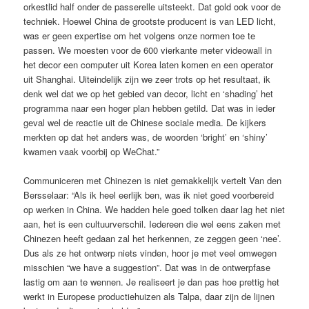
orkestlid half onder de passerelle uitsteekt. Dat gold ook voor de
techniek. Hoewel China de grootste producent is van LED licht,
was er geen expertise om het volgens onze normen toe te
passen. We moesten voor de 600 vierkante meter videowall in
het decor een computer uit Korea laten komen en een operator
uit Shanghai. Uiteindelijk zijn we zeer trots op het resultaat, ik
denk wel dat we op het gebied van decor, licht en ‘shading’ het
programma naar een hoger plan hebben getild. Dat was in ieder
geval wel de reactie uit de Chinese sociale media. De kijkers
merkten op dat het anders was, de woorden ‘bright’ en ‘shiny’
kwamen vaak voorbij op WeChat.”
Communiceren met Chinezen is niet gemakkelijk vertelt Van den
Bersselaar: “Als ik heel eerlijk ben, was ik niet goed voorbereid
op werken in China. We hadden hele goed tolken daar lag het niet
aan, het is een cultuurverschil. Iedereen die wel eens zaken met
Chinezen heeft gedaan zal het herkennen, ze zeggen geen ‘nee’.
Dus als ze het ontwerp niets vinden, hoor je met veel omwegen
misschien “we have a suggestion”. Dat was in de ontwerpfase
lastig om aan te wennen. Je realiseert je dan pas hoe prettig het
werkt in Europese productiehuizen als Talpa, daar zijn de lijnen