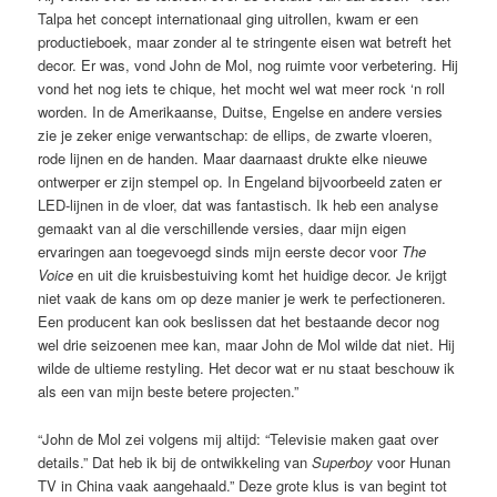
Talpa het concept internationaal ging uitrollen, kwam er een
productieboek, maar zonder al te stringente eisen wat betreft het
decor. Er was, vond John de Mol, nog ruimte voor verbetering. Hij
vond het nog iets te chique, het mocht wel wat meer rock ‘n roll
worden. In de Amerikaanse, Duitse, Engelse en andere versies
zie je zeker enige verwantschap: de ellips, de zwarte vloeren,
rode lijnen en de handen. Maar daarnaast drukte elke nieuwe
ontwerper er zijn stempel op. In Engeland bijvoorbeeld zaten er
LED-lijnen in de vloer, dat was fantastisch. Ik heb een analyse
gemaakt van al die verschillende versies, daar mijn eigen
ervaringen aan toegevoegd sinds mijn eerste decor voor
The
Voice
en uit die kruisbestuiving komt het huidige decor. Je krijgt
niet vaak de kans om op deze manier je werk te perfectioneren.
Een producent kan ook beslissen dat het bestaande decor nog
wel drie seizoenen mee kan, maar John de Mol wilde dat niet. Hij
wilde de ultieme restyling. Het decor wat er nu staat beschouw ik
als een van mijn beste betere projecten.”
“John de Mol zei volgens mij altijd: “Televisie maken gaat over
details.” Dat heb ik bij de ontwikkeling van
Superboy
voor Hunan
TV in China vaak aangehaald.” Deze grote klus is van begint tot