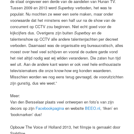
de staat ongeveer een derde van de aandelen van Hunan TV.
Tussen 2009 en 2013 werd
Superboy
verboden, het was te
populair. Nu mochten ze weer een serie maken, maar onder
voorwaarde dat het minstens een half uur na de show van de
concurrent op CCTV zou beginnen. Niet echt goed voor de
kijkcijfers dus. Overigens zijn buiten
Superboy
en de
talentenshow op CCTV alle andere talentenjachten per decreet
verboden. Daarnaast was de organisatie erg bureaucratisch, alles
moest over heel veel schijven en vooral de oudere garde vond
het niet altijd nodig wat wij wilden veranderen. Die zaten hun tijd
wel uit. Aan de andere kant waren er ook veel hele enthousiaste
televisiemakers die onze know-how erg konden waarderen.
Misschien worden we nog eens terug gevraagd, de vooruitzichten
zijn gunstig, dus wie weet.”
Meer:
Van den Bersselaar plaats veel ontwerpen en foto’s van zijn
decors op zijn
Facebookpagina
en website
BEEO.nl
, ‘liken’ en
‘bookmarken’ dus!
Opbouw The Voice of Holland 2013, het filmpje is gemaakt door
Sightline.