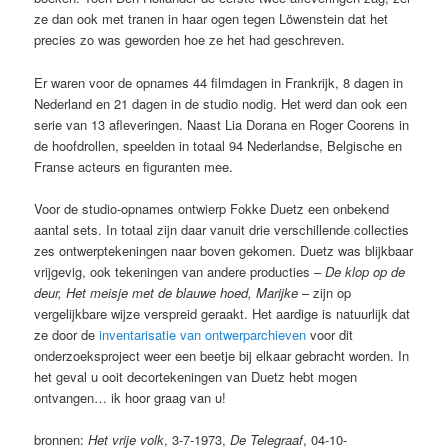
ze dan ook met tranen in haar ogen tegen Löwenstein dat het
precies zo was geworden hoe ze het had geschreven.
Er waren voor de opnames 44 filmdagen in Frankrijk, 8 dagen in
Nederland en 21 dagen in de studio nodig. Het werd dan ook een
serie van 13 afleveringen. Naast Lia Dorana en Roger Coorens in
de hoofdrollen, speelden in totaal 94 Nederlandse, Belgische en
Franse acteurs en figuranten mee.
Voor de studio-opnames ontwierp Fokke Duetz een onbekend
aantal sets. In totaal zijn daar vanuit drie verschillende collecties
zes ontwerptekeningen naar boven gekomen. Duetz was blijkbaar
vrijgevig, ook tekeningen van andere producties –
De klop op de
deur, Het meisje met de blauwe hoed, Marijke
– zijn op
vergelijkbare wijze verspreid geraakt. Het aardige is natuurlijk dat
ze door de
inventarisatie van ontwerparchieven
voor dit
onderzoeksproject weer een beetje bij elkaar gebracht worden. In
het geval u ooit decortekeningen van Duetz hebt mogen
ontvangen… ik hoor graag van u!
bronnen:
Het vrije volk
, 3-7-1973,
De Telegraaf
, 04-10-