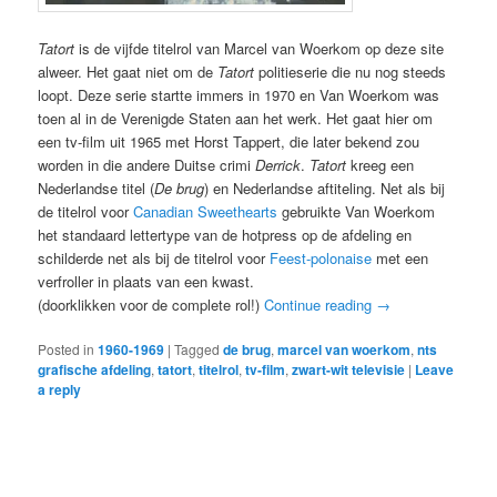
Tatort
is de vijfde titelrol van Marcel van Woerkom op deze site
alweer. Het gaat niet om de
Tatort
politieserie die nu nog steeds
loopt. Deze serie startte immers in 1970 en Van Woerkom was
toen al in de Verenigde Staten aan het werk. Het gaat hier om
een tv-film uit 1965 met Horst Tappert, die later bekend zou
worden in die andere Duitse crimi
Derrick
.
Tatort
kreeg een
Nederlandse titel (
De brug
) en Nederlandse aftiteling. Net als bij
de titelrol voor
Canadian Sweethearts
gebruikte Van Woerkom
het standaard lettertype van de hotpress op de afdeling en
schilderde net als bij de titelrol voor
Feest-polonaise
met een
verfroller in plaats van een kwast.
(doorklikken voor de complete rol!)
Continue reading
→
Posted in
1960-1969
|
Tagged
de brug
,
marcel van woerkom
,
nts
grafische afdeling
,
tatort
,
titelrol
,
tv-film
,
zwart-wit televisie
|
Leave
a reply