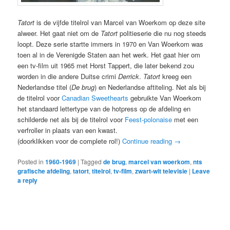
Tatort
is de vijfde titelrol van Marcel van Woerkom op deze site
alweer. Het gaat niet om de
Tatort
politieserie die nu nog steeds
loopt. Deze serie startte immers in 1970 en Van Woerkom was
toen al in de Verenigde Staten aan het werk. Het gaat hier om
een tv-film uit 1965 met Horst Tappert, die later bekend zou
worden in die andere Duitse crimi
Derrick
.
Tatort
kreeg een
Nederlandse titel (
De brug
) en Nederlandse aftiteling. Net als bij
de titelrol voor
Canadian Sweethearts
gebruikte Van Woerkom
het standaard lettertype van de hotpress op de afdeling en
schilderde net als bij de titelrol voor
Feest-polonaise
met een
verfroller in plaats van een kwast.
(doorklikken voor de complete rol!)
Continue reading
→
Posted in
1960-1969
|
Tagged
de brug
,
marcel van woerkom
,
nts
grafische afdeling
,
tatort
,
titelrol
,
tv-film
,
zwart-wit televisie
|
Leave
a reply