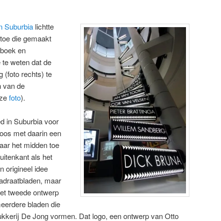
n Suburbia
lichtte
toe die gemaakt
 boek en
 te weten dat de
g (foto rechts) te
n van de
eze
foto
).
d in Suburbia voor
oos met daarin een
aar het midden toe
itenkant als het
 origineel idee
wadraatbladen, maar
Het tweede ontwerp
meerdere bladen die
kkerij De Jong vormen. Dat logo, een ontwerp van Otto