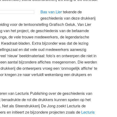
Bas van Lier
tekende de
geschiedenis van deze drukkerij
iding voor de tentoonstelling Grafisch Geluk. Van Lier
ng van het project, de geschiedenis van de befaamde
ttinga, de vele trouwe medewerkers, de legendarische
e Kwadraat-bladen. Extra bijzonder was dat de lezing
ellingszaal en dat vele oud medewerkers aanwezig
el ‘nieuw’ beeldmateriaal: foto’s en ontwerpen die niet in
ad een aantal bijzondere affiches meegenomen. Die werden
drukkerij die ontwerpers vroeg een ‘onmogelijk affiche’ te
r kregen ze naar verluidt wekenlang een drukpers en
ren van Lecturis Publishing over de geschiedenis van
ij benadrukte de rol die drukkers kunnen spelen op het
. Net als Steendrukkerij De Jong zoekt Lecturis de
s en initieert ze bijzondere projecten zoals de
Lecturis