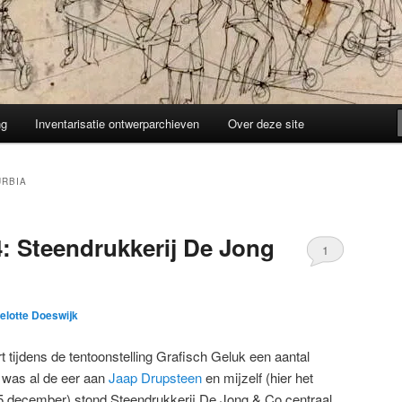
ng
Inventarisatie ontwerparchieven
Over deze site
URBIA
4: Steendrukkerij De Jong
1
selotte Doeswijk
tijdens de tentoonstelling Grafisch Geluk een aantal
r was al de eer aan
Jaap Drupsteen
en mijzelf (hier het
5 december) stond Steendrukkerij De Jong & Co centraal.