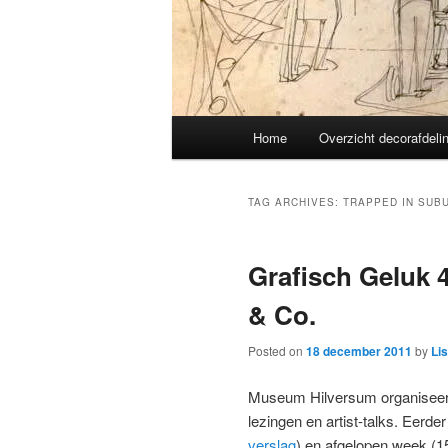
Main
Home
Overzicht decorafdeli
menu
TAG ARCHIVES:
TRAPPED IN SUB
Grafisch Geluk 
& Co.
Posted on
18 december 2011
by
Li
Museum Hilversum organiseert 
lezingen en artist-talks. Eerde
verslag
) en afgelopen week (1