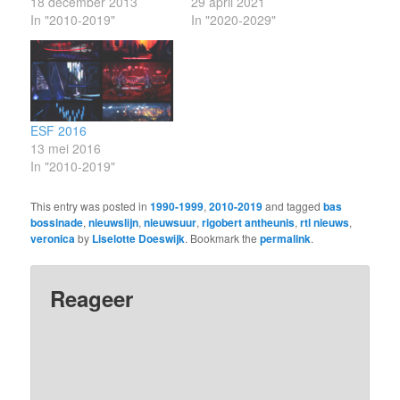
18 december 2013
29 april 2021
In "2010-2019"
In "2020-2029"
ESF 2016
13 mei 2016
In "2010-2019"
This entry was posted in
1990-1999
,
2010-2019
and tagged
bas
bossinade
,
nieuwslijn
,
nieuwsuur
,
rigobert antheunis
,
rtl nieuws
,
veronica
by
Liselotte Doeswijk
. Bookmark the
permalink
.
Reageer