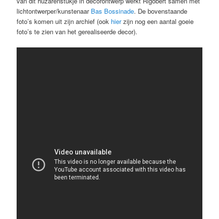
van dit huzarenstukje in decorontwerp werkt Rigobert samen met
lichtontwerper/kunstenaar
Bas Bossinade
. De bovenstaande
foto’s komen uit zijn archief (ook
hier
zijn nog een aantal goeie
foto’s te zien van het gerealiseerde decor).