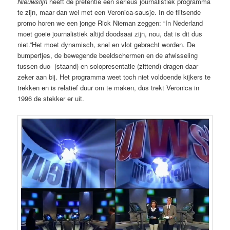
Nieuwslijn
heeft de pretentie een serieus journalistiek programma
te zijn, maar dan wel met een Veronica-sausje. In de flitsende
promo horen we een jonge Rick Nieman zeggen: “In Nederland
moet goeie journalistiek altijd doodsaai zijn, nou, dat is dit dus
niet.”Het moet dynamisch, snel en vlot gebracht worden. De
bumpertjes, de bewegende beeldschermen en de afwisseling
tussen duo- (staand) en solopresentatie (zittend) dragen daar
zeker aan bij. Het programma weet toch niet voldoende kijkers te
trekken en is relatief duur om te maken, dus trekt Veronica in
1996 de stekker er uit.