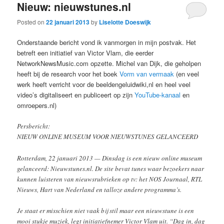
Nieuw: nieuwstunes.nl
Posted on
22 januari 2013
by
Liselotte Doeswijk
Onderstaande bericht vond ik vanmorgen in mijn postvak. Het
betreft een initiatief van Victor Vlam, die eerder
NetworkNewsMusic.com opzette. Michel van Dijk, die geholpen
heeft bij de research voor het boek
Vorm van vermaak
(en veel
werk heeft verricht voor de beeldengeluidwiki,nl en heel veel
video’s digitaliseert en publiceert op zijn
YouTube-kanaal
en
omroepers.nl)
Persbericht:
NIEUW ONLINE MUSEUM VOOR NIEUWSTUNES GELANCEERD
Rotterdam, 22 januari 2013 — Dinsdag is een nieuw online museum
gelanceerd: Nieuwstunes.nl. De site bevat tunes waar bezoekers naar
kunnen luisteren van nieuwsrubrieken op tv: het NOS Journaal, RTL
Nieuws, Hart van Nederland en talloze andere programma’s.
Je staat er misschien niet vaak bij stil maar een nieuwstune is een
mooi stukje muziek, legt initiatiefnemer Victor Vlam uit. “Dag in, dag