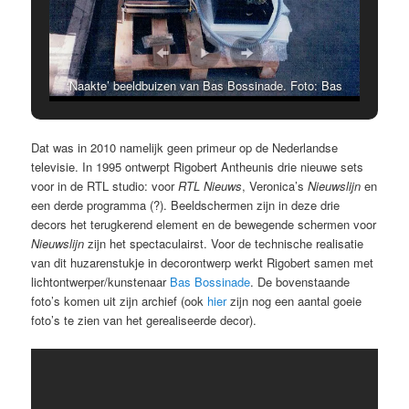
‘Naakte’ beeldbuizen van Bas Bossinade. Foto: Bas
Bossinade
Dat was in 2010 namelijk geen primeur op de Nederlandse
televisie. In 1995 ontwerpt Rigobert Antheunis drie nieuwe sets
voor in de RTL studio: voor
RTL Nieuws
, Veronica’s
Nieuwslijn
en
een derde programma (?). Beeldschermen zijn in deze drie
decors het terugkerend element en de bewegende schermen voor
Nieuwslijn
zijn het spectaculairst. Voor de technische realisatie
van dit huzarenstukje in decorontwerp werkt Rigobert samen met
lichtontwerper/kunstenaar
Bas Bossinade
. De bovenstaande
foto’s komen uit zijn archief (ook
hier
zijn nog een aantal goeie
foto’s te zien van het gerealiseerde decor).