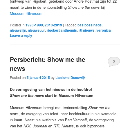
(ontwerp van Rigobert, getekend door André Postma) zijn tot 22
maart te zien in de tentoonstelling
Show me the news
bij
Museum Hilversum
.
Posted in
1990-1999
,
2010-2019
|
Tagged
bas bossinade
,
nieuwslijn
,
nieuwsuur
,
rigobert antheunis
,
rtl nieuws
,
veronica
|
Leave a reply
Persbericht: Show me the
2
news
Posted on
5 januari 2015
by
Liselotte Doeswijk
De vormgeving van het nieuws in de hoofdrol
Show me the news
start in Museum Hilversum
Museum Hilversum brengt met tentoonstelling
Show me the
news
, de overgang van tekst- naar beeldcultuur in nieuwsmedia
in kaart. Naast nieuwsfoto’s van Bert Verhoeff, de vormgeving
van het
NOS Journaal
en
RTL Nieuws
, is ook bijzondere