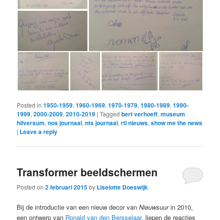
Posted in
1950-1959
,
1960-1969
,
1970-1979
,
1980-1989
,
1990-
1999
,
2000-2009
,
2010-2019
|
Tagged
bert verhoeff
,
museum
hilversum
,
nos journaal
,
nts journaal
,
rtl nieuws
,
show me the news
|
Leave a reply
Transformer beeldschermen
Posted on
2 februari 2015
by
Liselotte Doeswijk
Bij de introductie van een nieuw decor van
Nieuwsuur
in 2010,
een ontwerp van
Ronald van den Bersselaar
, liepen de reacties