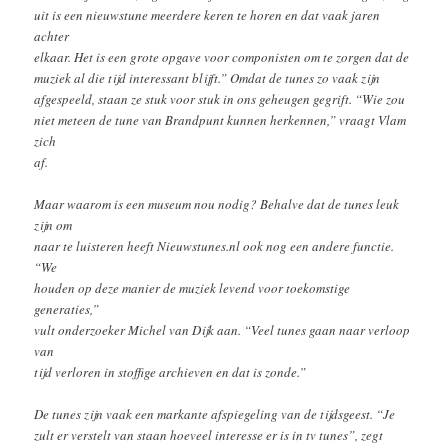
uit is een nieuwstune meerdere keren te horen en dat vaak jaren
achter
elkaar. Het is een grote opgave voor componisten om te zorgen dat de
muziek al die tijd interessant blijft.” Omdat de tunes zo vaak zijn
afgespeeld, staan ze stuk voor stuk in ons geheugen gegrift. “Wie zou
niet meteen de tune van Brandpunt kunnen herkennen,” vraagt Vlam
zich
af.
Maar waarom is een museum nou nodig? Behalve dat de tunes leuk
zijn om
naar te luisteren heeft Nieuwstunes.nl ook nog een andere functie.
“We
houden op deze manier de muziek levend voor toekomstige
generaties,”
vult onderzoeker Michel van Dijk aan. “Veel tunes gaan naar verloop
van
tijd verloren in stoffige archieven en dat is zonde.”
De tunes zijn vaak een markante afspiegeling van de tijdsgeest. “Je
zult er verstelt van staan hoeveel interesse er is in tv tunes”, zegt