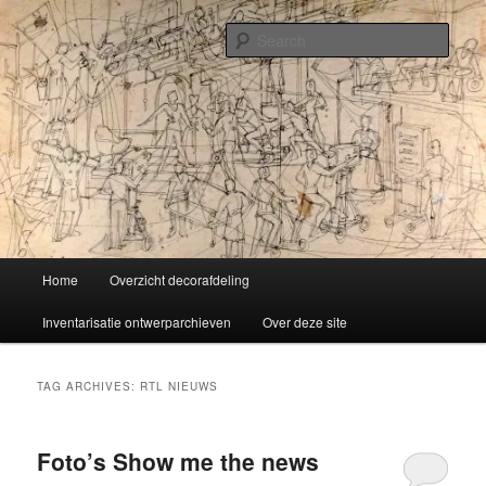
Skip
Skip
Liselotte Doeswijk
to
to
Sear
primary
secondary
content
content
Vorm van vermaak
Main
Home
Overzicht decorafdeling
menu
Inventarisatie ontwerparchieven
Over deze site
TAG ARCHIVES:
RTL NIEUWS
Foto’s Show me the news