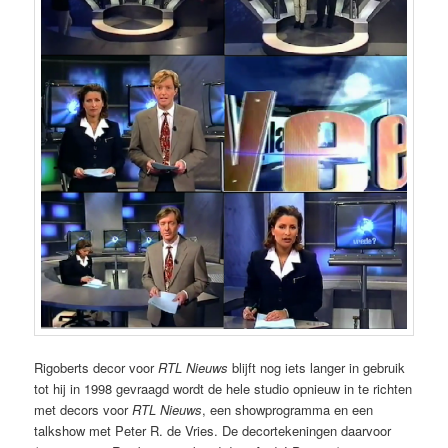
Rigoberts decor voor
RTL Nieuws
blijft nog iets langer in gebruik
tot hij in 1998 gevraagd wordt de hele studio opnieuw in te richten
met decors voor
RTL Nieuws
, een showprogramma en een
talkshow met Peter R. de Vries. De decortekeningen daarvoor