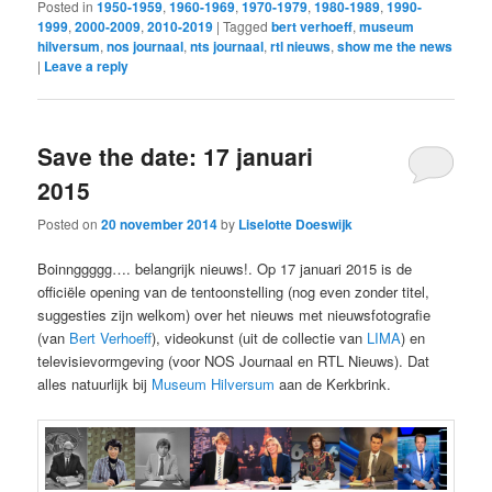
Posted in
1950-1959
,
1960-1969
,
1970-1979
,
1980-1989
,
1990-
1999
,
2000-2009
,
2010-2019
|
Tagged
bert verhoeff
,
museum
hilversum
,
nos journaal
,
nts journaal
,
rtl nieuws
,
show me the news
|
Leave a reply
Save the date: 17 januari
2015
Posted on
20 november 2014
by
Liselotte Doeswijk
Boinnggggg…. belangrijk nieuws!. Op 17 januari 2015 is de
officiële opening van de tentoonstelling (nog even zonder titel,
suggesties zijn welkom) over het nieuws met nieuwsfotografie
(van
Bert Verhoeff
), videokunst (uit de collectie van
LIMA
) en
televisievormgeving (voor NOS Journaal en RTL Nieuws). Dat
alles natuurlijk bij
Museum Hilversum
aan de Kerkbrink.