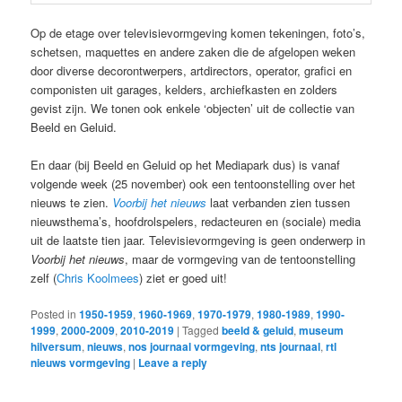
Op de etage over televisievormgeving komen tekeningen, foto’s,
schetsen, maquettes en andere zaken die de afgelopen weken
door diverse decorontwerpers, artdirectors, operator, grafici en
componisten uit garages, kelders, archiefkasten en zolders
gevist zijn. We tonen ook enkele ‘objecten’ uit de collectie van
Beeld en Geluid.
En daar (bij Beeld en Geluid op het Mediapark dus) is vanaf
volgende week (25 november) ook een tentoonstelling over het
nieuws te zien.
Voorbij het nieuws
laat verbanden zien tussen
nieuwsthema’s, hoofdrolspelers, redacteuren en (sociale) media
uit de laatste tien jaar. Televisievormgeving is geen onderwerp in
Voorbij het nieuws
, maar de vormgeving van de tentoonstelling
zelf (
Chris Koolmees
) ziet er goed uit!
Posted in
1950-1959
,
1960-1969
,
1970-1979
,
1980-1989
,
1990-
1999
,
2000-2009
,
2010-2019
|
Tagged
beeld & geluid
,
museum
hilversum
,
nieuws
,
nos journaal vormgeving
,
nts journaal
,
rtl
nieuws vormgeving
|
Leave a reply