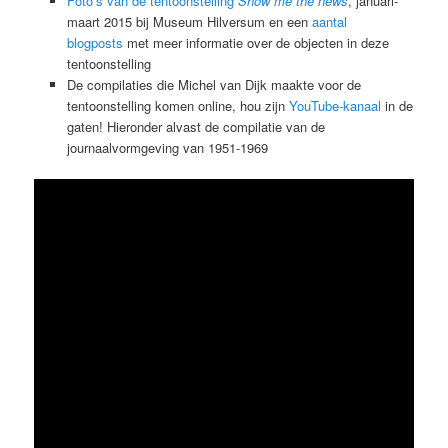
Foto’s van de tentoonstelling
Show me the news
, januari-
maart 2015 bij Museum Hilversum en een
aantal
blogposts
met meer informatie over de objecten in deze
tentoonstelling
De compilaties die Michel van Dijk maakte voor de
tentoonstelling komen online, hou zijn
YouTube-kanaal
in de
gaten! Hieronder alvast de compilatie van de
journaalvormgeving van 1951-1969