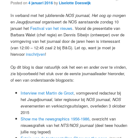
Posted on
4 januari 2016
by
Liselotte Doeswijk
In verband met het jubilerende
NOS journaal, Het oog op morgen
en
Jeugdjournaal
organiseert de NOS aanstaande zondag 10
januari het
Festival van het nieuws
. Vooral de presentatie van
Barbara Walet (chef regie) en Dennis Sibeijn (ontwerper) over de
vormgeving van het journaal door de jaren heen is interessant
(van 12:00 – 12:45 zaal 2 bij B&G). Let op, want je moet je
hiervoor
inschrijven
!
Op dit blog is daar natuurlijk ook het een en ander over te vinden,
zie bijvoorbeeld het stuk over de eerste journaalleader hieronder,
of een van onderstaande blogposts:
Interview met Martin de Groot
, vormgevend redacteur bij
het
Jeugdjournaal
, later regisseur bij
NOS journaal,
NOS
evenementen
en verkiezingsuitslagen, overleden 3 oktober
2015
Show me the newsgraphics 1956-1986
, overzicht van
nieuwsgrafiek van het
NTS/NOS journaal
(deel twee houden
jullie nog tegoed)