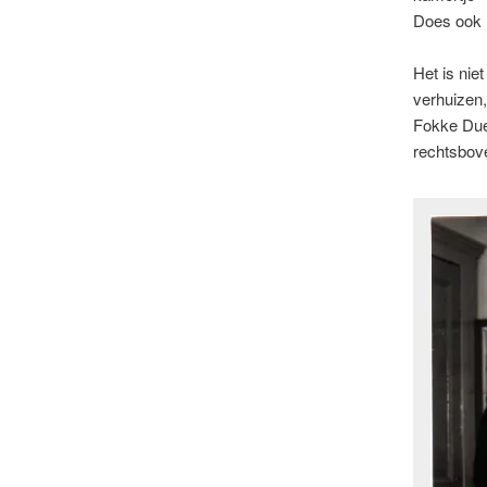
Does ook 
Het is ni
verhuizen,
Fokke Duet
rechtsbove