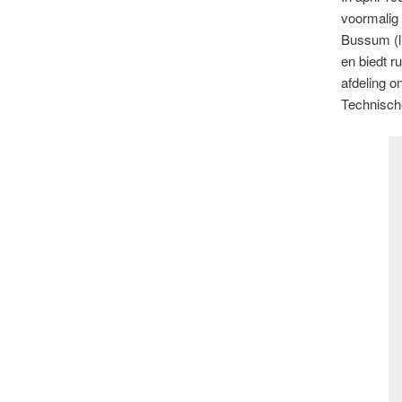
voormalig 
Bussum (l
en biedt r
afdeling o
Technische