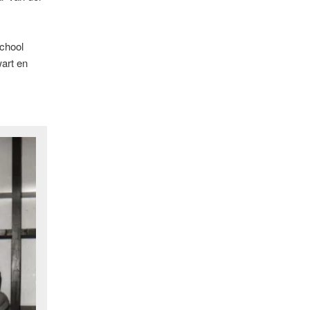
chool
wart en