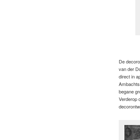
De decoro
van der Do
direct in 
Ambachtssc
begane gro
Verderop d
decorontw