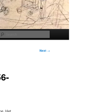
Search
Next
→
6-
ne. Het