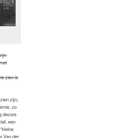
zijn
 met
e zien is
zien zijn,
uimte, zo
ng decors
taf, een
“kleine
ar Van der