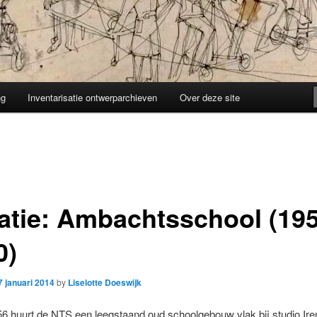
ng
Inventarisatie ontwerparchieven
Over deze site
atie: Ambachtsschool (195
0)
7 januari 2014
by
Liselotte Doeswijk
956 huurt de NTS een leegstaand oud schoolgebouw vlak bij studio Ire