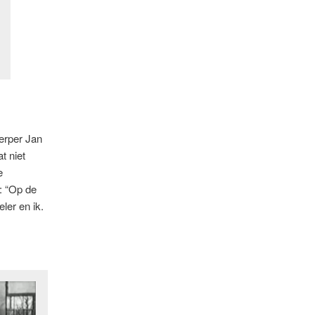
erper Jan
t niet
e
: “Op de
ler en ik.