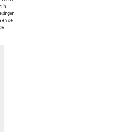
 in
iepingen
n en de
de