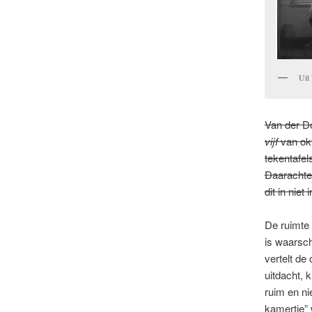
Uit
Van der Do
vijf
van okt
tekentafe
Daarachter
dit in nie
De ruimte 
is waarsch
vertelt de
uitdacht, 
ruim en ni
kamertje” 