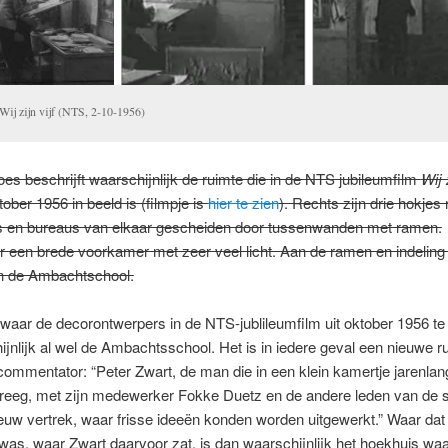
 Wij zijn vijf (NTS, 2-10-1956)
es beschrijft waarschijnlijk de ruimte die in de NTS jubileumfilm
Wij 
ober 1956 in beeld is (filmpje is
hier te zien
). Rechts zijn drie hokjes
ls en bureaus van elkaar gescheiden door tussenwanden met ramen.
 een brede voorkamer met zeer veel licht. Aan de ramen en indeling t
t in de Ambachtschool.
waar de decorontwerpers in de NTS-jublileumfilm uit oktober 1956 te 
ijnlijk al wel de Ambachtsschool. Het is in iedere geval een nieuwe r
 commentator: “Peter Zwart, de man die in een klein kamertje jarenla
kreeg, met zijn medewerker Fokke Duetz en de andere leden van de s
euw vertrek, waar frisse ideeën konden worden uitgewerkt.” Waar dat 
was, waar Zwart daarvoor zat, is dan waarschijnlijk het hoekhuis wa