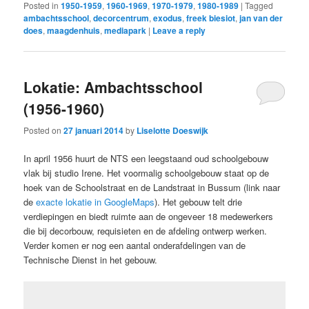
Posted in
1950-1959
,
1960-1969
,
1970-1979
,
1980-1989
|
Tagged
ambachtsschool
,
decorcentrum
,
exodus
,
freek biesiot
,
jan van der
does
,
maagdenhuis
,
mediapark
|
Leave a reply
Lokatie: Ambachtsschool
(1956-1960)
Posted on
27 januari 2014
by
Liselotte Doeswijk
In april 1956 huurt de NTS een leegstaand oud schoolgebouw
vlak bij studio Irene. Het voormalig schoolgebouw staat op de
hoek van de Schoolstraat en de Landstraat in Bussum (link naar
de
exacte lokatie in GoogleMaps
). Het gebouw telt drie
verdiepingen en biedt ruimte aan de ongeveer 18 medewerkers
die bij decorbouw, requisieten en de afdeling ontwerp werken.
Verder komen er nog een aantal onderafdelingen van de
Technische Dienst in het gebouw.