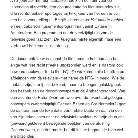
NTS journaal
met een actualiteit die zich een uur voor de
uitzending afspeelde, een documentaire op film over televisie,
drie rechtstreekse reportages bij tv-kijkers van het eerste uur,
een balletvoorstelling uit België, de eenakter
Het laatste archief
en een cabaret/amusementsprogramma vanuit Extase in
Amsterdam. Een programma dat de veelzijdigheid van de
televisie goed laat zien,
De Telegraaf
miste eigenlijk maar één
vertrouwd tv-element: de storing.
De documentaire was (naast de filmitems in het journaal) het
enige wat niet rechtstreeks uitgezonden werd en is daarom ook
bewaard gebleven. In de film
Wij zijn vijf
komen alle facetten en
afdelingen van de televisie -met name de NTS- in beeld. Wie de
makers zijn, is mij niet bekend, maar ze brengen gelukkig ook
een bezoek aan de decorontwerpers in de Ambachtsschool. Van
een zuchtende Peter Zwart en twee over de tekentafel gebogen
ontwerpers (waarschijnlijk Ger van Essen en Cor Hermeler?) gaat
de camera naar de tekentafel van Fokke Duetz en dan via een
van zijn tekeningen naar de rekwisietenzolder. Het zijn de oudst
(bewaard gebleven) bewegende beelden van de afdeling
Decorontwerp, dus dat maakt het dit kleine fragmentje toch wel
erg bijzonder.