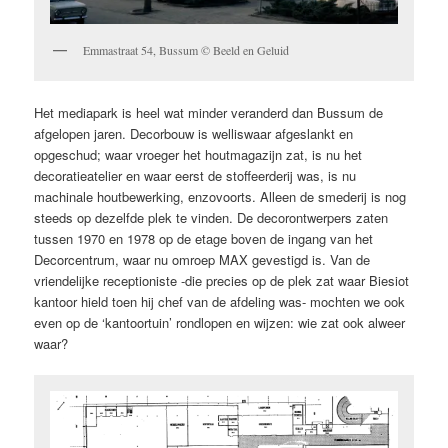
Emmastraat 54, Bussum © Beeld en Geluid
Het mediapark is heel wat minder veranderd dan Bussum de
afgelopen jaren. Decorbouw is welliswaar afgeslankt en
opgeschud; waar vroeger het houtmagazijn zat, is nu het
decoratieatelier en waar eerst de stoffeerderij was, is nu
machinale houtbewerking, enzovoorts. Alleen de smederij is nog
steeds op dezelfde plek te vinden. De decorontwerpers zaten
tussen 1970 en 1978 op de etage boven de ingang van het
Decorcentrum, waar nu omroep MAX gevestigd is. Van de
vriendelijke receptioniste -die precies op de plek zat waar Biesiot
kantoor hield toen hij chef van de afdeling was- mochten we ook
even op de ‘kantoortuin’ rondlopen en wijzen: wie zat ook alweer
waar?