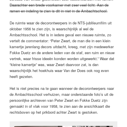
Daarachter een brede voorkamer met zeer veel licht. Aan de
ramen en indeling te zien is dit in niet in de Ambachtschool.
De ruimte waar de decorontwerpers in de NTS-jublileumfilm uit
oktober 1956 te zien zijn, is waarschijnlijk al wel de
Ambachtsschool. Het is in iedere geval een nieuwe ruimte, zo
vertelt de commentator: “Peter Zwart, de man die in een klein
kamertje jarenlang decors uitdacht, kreeg, met zijn medewerker
Fokke Duetz en de andere leden van de staf, een ruim en nieuw
vertrek, waar frisse ideeën konden worden uitgewerkt.” Waar dat
“kleine kamertje” was, waar Zwart daarvoor zat, is dan
waarschijnlijk het hoekhuis waar Van der Does ook nog even
heeft gezeten.
Het is niet precies na te gaan wanneer de decorontwerpers naar
de Ambachtsschool verhuizen, maar onderstaande foto’s uit de
persoonlijke archieven van Peter Zwart en Fokke Duetz zijn
gemaakt in of vlak voor 1958, te zien aan de ansichtkaart die
rechtsboven op het prikbord achter Zwart is gestoken.