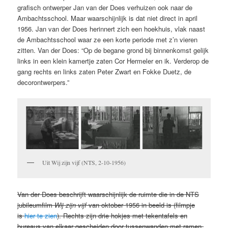
grafisch ontwerper Jan van der Does verhuizen ook naar de
Ambachtsschool. Maar waarschijnlijk is dat niet direct in april
1956. Jan van der Does herinnert zich een hoekhuis, vlak naast
de Ambachtsschool waar ze een korte periode met z’n vieren
zitten. Van der Does: “Op de begane grond bij binnenkomst gelijk
links in een klein kamertje zaten Cor Hermeler en ik. Verderop de
gang rechts en links zaten Peter Zwart en Fokke Duetz, de
decorontwerpers.”
Uit Wij zijn vijf (NTS, 2-10-1956)
Van der Does beschrijft waarschijnlijk de ruimte die in de NTS
jubileumfilm
Wij zijn vijf
van oktober 1956 in beeld is (filmpje
is
hier te zien
). Rechts zijn drie hokjes met tekentafels en
bureaus van elkaar gescheiden door tussenwanden met ramen.