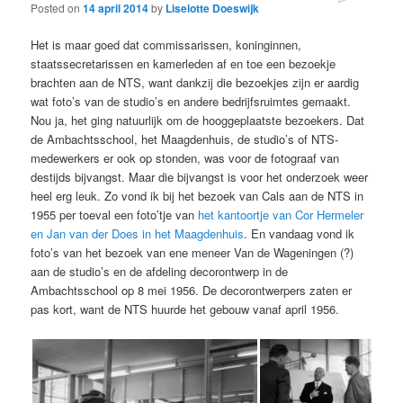
Posted on
14 april 2014
by
Liselotte Doeswijk
Het is maar goed dat commissarissen, koninginnen,
staatssecretarissen en kamerleden af en toe een bezoekje
brachten aan de NTS, want dankzij die bezoekjes zijn er aardig
wat foto’s van de studio’s en andere bedrijfsruimtes gemaakt.
Nou ja, het ging natuurlijk om de hooggeplaatste bezoekers. Dat
de Ambachtsschool, het Maagdenhuis, de studio’s of NTS-
medewerkers er ook op stonden, was voor de fotograaf van
destijds bijvangst. Maar die bijvangst is voor het onderzoek weer
heel erg leuk. Zo vond ik bij het bezoek van Cals aan de NTS in
1955 per toeval een foto’tje van
het kantoortje van Cor Hermeler
en Jan van der Does in het Maagdenhuis
. En vandaag vond ik
foto’s van het bezoek van ene meneer Van de Wageningen (?)
aan de studio’s en de afdeling decorontwerp in de
Ambachtsschool op 8 mei 1956. De decorontwerpers zaten er
pas kort, want de NTS huurde het gebouw vanaf april 1956.