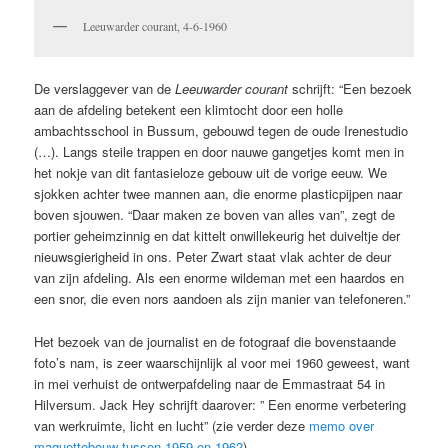
Leeuwarder courant, 4-6-1960
De verslaggever van de
Leeuwarder courant
schrijft: “Een bezoek
aan de afdeling betekent een klimtocht door een holle
ambachtsschool in Bussum, gebouwd tegen de oude Irenestudio
(…). Langs steile trappen en door nauwe gangetjes komt men in
het nokje van dit fantasieloze gebouw uit de vorige eeuw. We
sjokken achter twee mannen aan, die enorme plasticpijpen naar
boven sjouwen. “Daar maken ze boven van alles van”, zegt de
portier geheimzinnig en dat kittelt onwillekeurig het duiveltje der
nieuwsgierigheid in ons. Peter Zwart staat vlak achter de deur
van zijn afdeling. Als een enorme wildeman met een haardos en
een snor, die even nors aandoen als zijn manier van telefoneren.”
Het bezoek van de journalist en de fotograaf die bovenstaande
foto’s nam, is zeer waarschijnlijk al voor mei 1960 geweest, want
in mei verhuist de ontwerpafdeling naar de Emmastraat 54 in
Hilversum. Jack Hey schrijft daarover: ” Een enorme verbetering
van werkruimte, licht en lucht” (zie verder deze
memo over
maquettebouw tussen 1959 en 1962
).