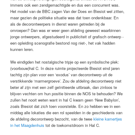
immers ook een zendgemachtigde en dus een concurrent was.
Het model van de BBC zagen Van der Does en Biesiot wel zitten,
maar gezien de politieke situatie was dat toen ondenkbaar. En
als de decorontwerpers in dienst waren getreden bij de
omroepen? Dan was er weer geen afdeling geweest waarbinnen
jonge ontwerpers, afgestudeerd in publiciteit of grafisch ontwerp -
een opleiding scenografie bestond nog niet-, het vak hadden
kunnen leren.
We eindigden het nostalgische tripje op een symbolische plek:
(voorbouw)hal C. In deze ruimte projecteerde Biesiot eind jaren
tachtig zijn plan voor een ‘exodus’ van decorontwerp uit de
verstikkende ‘marmergroeve’. Zou de afdeling decorontwerp niet
beter af zijn met een zelf geïnitieerde uitbraak, dan zinloos te
blijven vechten om hun positie binnen de NOS te behouden? We
zullen het nooit weten want in hal C kwam geen ‘New Babylon’,
zoals Biesiot dat zich toen voorstelde. En zo hebben we in een
middag alle lokaties die een rol speelden in de geschiedenis van
de afdeling decorontwerp bezocht, van de twee
kleine kamertjes
in het Maagdenhuis
tot de toekomstdroom in Hal C.