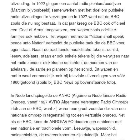
uitzending. In 1922 gingen een aantal radio pioniers/bedrijven
(Marconi bijvoorbeeld) samenwerken met het doel om publieke
radio-uitzendingen te verzorgen en in 1927 werd dat de BBC
zoals die nu nog bestaat. In dat jaar kreeg de BBC ook officieel
een ‘Coat of Arms’ toegewezen, een wapen zoals adellijke
families ook hebben. Het wapen met motto “Nation shall speak
peace unto Nation” verbeeldt de publieke taak die de BBC voor
ogen staat. Naast de traditionele heraldische tekens: schild,
leeuw, adelaars, staan er ook enkele tekens bij die verwijzen naar
het radio-zenden: elektrische schichten, de hoornen van de
adelaars , de aarde en planeten op het schild. Dit wapen en
motto werd vermoedelijk ook bij televisie-uitzendingen van vóór
1960 getoond (zoals bij BBC News op bovenstaande foto).
In Nederland spiegelde de ANRO (Algemene Nederlandse Radio
Omroep, vanaf 1927 AVRO Algemene Vereniging Radio Omroep)
zich aan de BBC, want zij waren een groot voorstander van een
nationale omroep in tegenstelling tot een verzuilde omroep. Net
als de BBC, koos de ANRO/AVRO daarom een embleem met
een nationale en traditionele vorm. Leeuwtje, wapenschild,
radioschichten, de overeenkomsten zijn duidelijk. Maar het