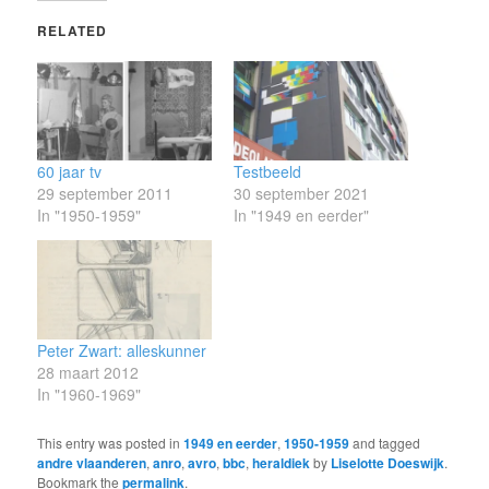
RELATED
60 jaar tv
Testbeeld
29 september 2011
30 september 2021
In "1950-1959"
In "1949 en eerder"
Peter Zwart: alleskunner
28 maart 2012
In "1960-1969"
This entry was posted in
1949 en eerder
,
1950-1959
and tagged
andre vlaanderen
,
anro
,
avro
,
bbc
,
heraldiek
by
Liselotte Doeswijk
.
Bookmark the
permalink
.