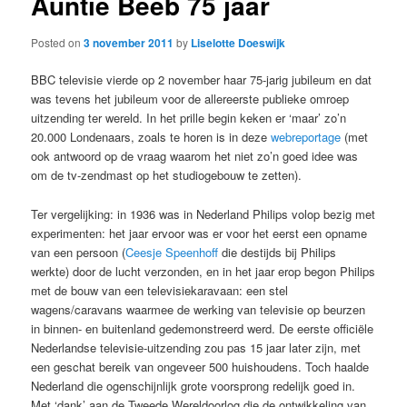
Auntie Beeb 75 jaar
Posted on
3 november 2011
by
Liselotte Doeswijk
BBC televisie vierde op 2 november haar 75-jarig jubileum en dat
was tevens het jubileum voor de allereerste publieke omroep
uitzending ter wereld. In het prille begin keken er ‘maar’ zo’n
20.000 Londenaars, zoals te horen is in deze
webreportage
(met
ook antwoord op de vraag waarom het niet zo’n goed idee was
om de tv-zendmast op het studiogebouw te zetten).
Ter vergelijking: in 1936 was in Nederland Philips volop bezig met
experimenten: het jaar ervoor was er voor het eerst een opname
van een persoon (
Ceesje Speenhoff
die destijds bij Philips
werkte) door de lucht verzonden, en in het jaar erop begon Philips
met de bouw van een televisiekaravaan: een stel
wagens/caravans waarmee de werking van televisie op beurzen
in binnen- en buitenland gedemonstreerd werd. De eerste officiële
Nederlandse televisie-uitzending zou pas 15 jaar later zijn, met
een geschat bereik van ongeveer 500 huishoudens. Toch haalde
Nederland die ogenschijnlijk grote voorsprong redelijk goed in.
Met ‘dank’ aan de Tweede Wereldoorlog die de ontwikkeling van