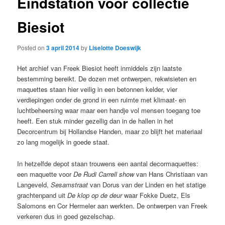
Eindstation voor collectie
Biesiot
Posted on
3 april 2014
by
Liselotte Doeswijk
Het archief van Freek Biesiot heeft inmiddels zijn laatste
bestemming bereikt. De dozen met ontwerpen, rekwisieten en
maquettes staan hier veilig in een betonnen kelder, vier
verdiepingen onder de grond in een ruimte met klimaat- en
luchtbeheersing waar maar een handje vol mensen toegang toe
heeft. Een stuk minder gezellig dan in de hallen in het
Decorcentrum bij Hollandse Handen, maar zo blijft het materiaal
zo lang mogelijk in goede staat.
In hetzelfde depot staan trouwens een aantal decormaquettes:
een maquette voor
De Rudi Carrell show
van Hans Christiaan van
Langeveld,
Sesamstraat
van Dorus van der Linden en het statige
grachtenpand uit
De klop op de deur
waar Fokke Duetz, Els
Salomons en Cor Hermeler aan werkten. De ontwerpen van Freek
verkeren dus in goed gezelschap.