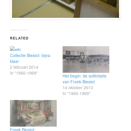
RELATED
Collectie Biesiot: bijna
klaar
2 februari 2014
In "1960-1969"
Het begin: de sollicitatie
van Freek Biesiot
14 oktober 2013
In "1960-1969"
Freek Biesiot: