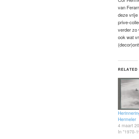
van Ferarr
deze vrije
prive-coll
verder zo 
ook wat vr
(decor)on
RELATED
Herinnerin
Hermeler
4 maart 2
In "1970-1