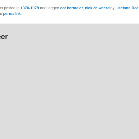
as posted in
1970-1979
and tagged
cor hermeler
,
nick de weerd
by
Liselotte Doe
he
permalink
.
er