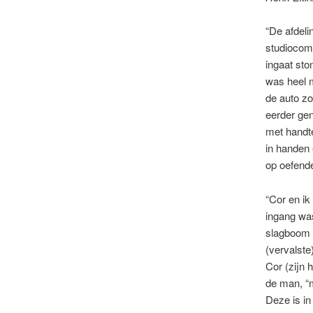
“De afdeli
studiocomp
ingaat st
was heel m
de auto zo
eerder ge
met handt
in handen 
op oefende
“Cor en i
ingang was
slagboom 
(vervalste
Cor (zijn 
de man, “m
Deze is i