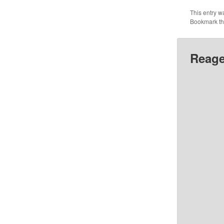
This entry w
Bookmark t
Reage