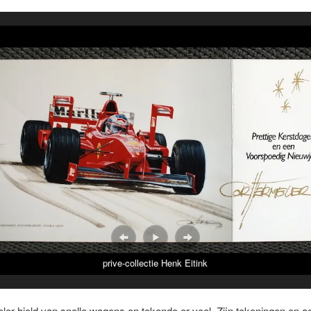
prive-collectie Henk Eitink
er hield van snelle wagens en tekende er veel. Zijn tekeningen en a