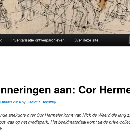
ng
Inventarisatie ontwerparchieven
Over deze site
inneringen aan: Cor Herme
1 maart 2014
by
Liselotte Doeswijk
nde anekdote over Cor Hermeler komt van Nick de Weerd die lang zi
t was op het mediapark. Het beeldmateriaal komt uit de prive-collec
k.