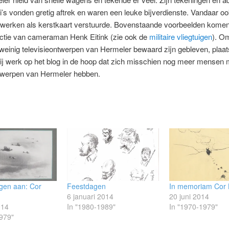
i’s vonden gretig aftrek en waren een leuke bijverdienste. Vandaar ook
 werken als kerstkaart verstuurde. Bovenstaande voorbeelden komen
ectie van cameraman Henk Eitink (zie ook de
militaire vliegtuigen
). O
weinig televisieontwerpen van Hermeler bewaard zijn gebleven, plaats
ij werk op het blog in de hoop dat zich misschien nog meer mensen 
twerpen van Hermeler hebben.
gen aan: Cor
Feestdagen
In memoriam Cor 
6 januari 2014
20 juni 2014
014
In "1980-1989"
In "1970-1979"
979"