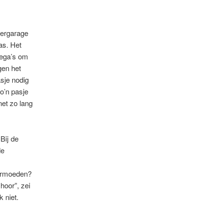
eergarage
as. Het
lega’s om
gen het
sje nodig
o’n pasje
et zo lang
Bij de
de
vermoeden?
hoor”, zei
k niet.