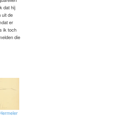
 dat hij
 uit de
mdat er
 ik toch
melden die
Hermeler