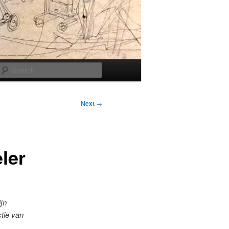
Search
Next
→
ler
jn
tie van