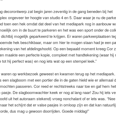
ng decorontwerp zat begin jaren zeventig in de gang beneden bij het
lex ongeveer ter hoogte van studio 4 en 5. Daar waar je nu de park
ond toen een hek omdat dat deel van het mediapark nog in aanbouw w
oeilijk om in de buurt te parkeren en het was een sport onder de col
 dichtbij mogelijk geparkeerd te krijgen. Er waren parkeerplaatsen te
noemde hek beschikbaar, maar om hier te mogen staan had je een pa
ekening van het afdelingshoofd. Op een bepaald moment kreeg Cor z
en maakte een perfecte kopie, compleet met handtekening (waar hij n
 tot hij perfect was) en nog iets wat op een stempel leek.”
k waren op werkbezoek geweest en kwamen terug op het mediapark. 
 een slagboom met een portier die in de gaten hield wie er allemaal 
mochten passeren. Cor reed er rechtstreeks naar toe en gaf hem het
) pasje. De slagboomwachter keek er nog al lang naar! Zou hij iets 
hoofd uit het autoraam stekend) vroeg nonchalant of er iets was. “Nee 
aar het schijnt dat er valse pasjes in omloop zijn en dat kan natuurlij
n orde, dus mag u gewoon doorrijden. Goede middag!”