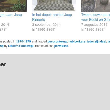
ngen aan: Jaap
In het depot: archief Jaap
Twee nieuwe aanw
Binnerts
voor Beeld en Gel
i 2014
3 september 2014
7 augustus 2014
979"
In "1960-1969"
In "1960-1969"
as posted in
1970-1979
and tagged
decorontwerp
,
hub berkers
,
ieder zijn deel
,
j
ang
by
Liselotte Doeswijk
. Bookmark the
permalink
.
er