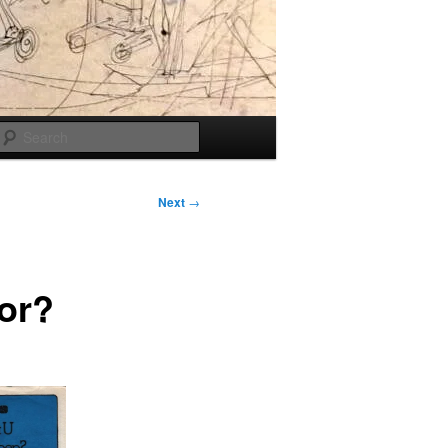
Search
Next
→
kor?