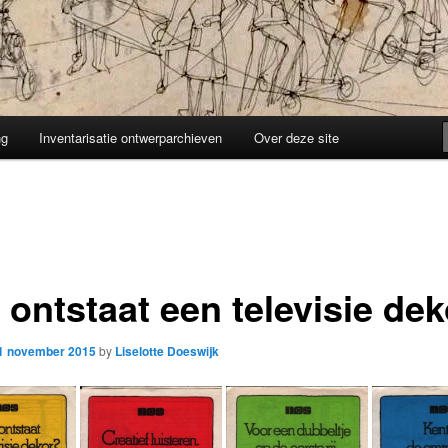
ng
Inventarisatie ontwerparchieven
Over deze site
 ontstaat een televisie de
1 november 2015
by
Liselotte Doeswijk