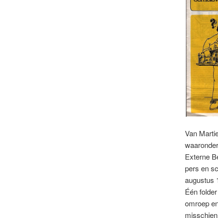
Van Martie
waaronder 
Externe Be
pers en sc
augustus 
Één folder
omroep en 
misschien 