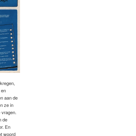
ekregen,
 en
en aan de
n ze in
 vragen.
n de
or. En
et woord