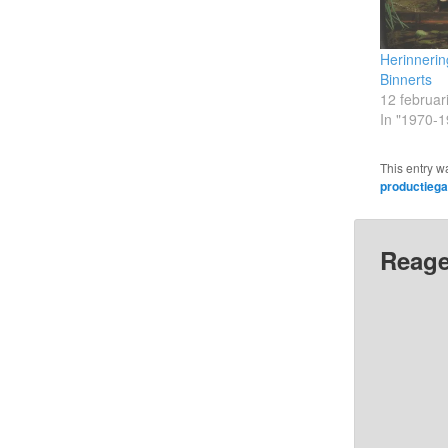
Herinneri
Binnerts
12 februar
In "1970-1
This entry w
productieg
Reage