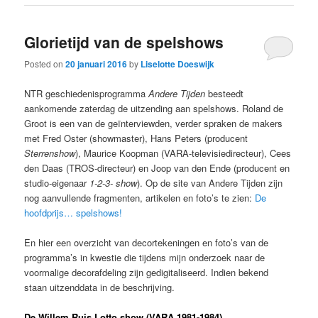
Glorietijd van de spelshows
Posted on
20 januari 2016
by
Liselotte Doeswijk
NTR geschiedenisprogramma
Andere Tijden
besteedt
aankomende zaterdag de uitzending aan spelshows. Roland de
Groot is een van de geïnterviewden, verder spraken de makers
met Fred Oster (showmaster), Hans Peters (producent
Sterrenshow
), Maurice Koopman (VARA-televisiedirecteur), Cees
den Daas (TROS-directeur) en Joop van den Ende (producent en
studio-eigenaar
1-2-3- show
). Op de site van Andere Tijden zijn
nog aanvullende fragmenten, artikelen en foto’s te zien:
De
hoofdprijs… spelshows!
En hier een overzicht van decortekeningen en foto’s van de
programma’s in kwestie die tijdens mijn onderzoek naar de
voormalige decorafdeling zijn gedigitaliseerd. Indien bekend
staan uitzenddata in de beschrijving.
De Willem Ruis Lotto show (VARA 1981-1984)