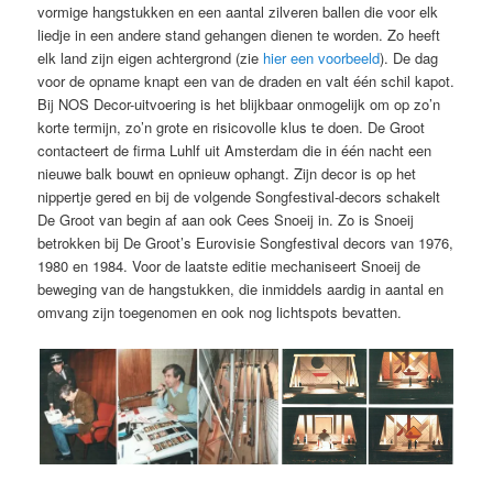
vormige hangstukken en een aantal zilveren ballen die voor elk
liedje in een andere stand gehangen dienen te worden. Zo heeft
elk land zijn eigen achtergrond (zie
hier een voorbeeld
). De dag
voor de opname knapt een van de draden en valt één schil kapot.
Bij NOS Decor-uitvoering is het blijkbaar onmogelijk om op zo’n
korte termijn, zo’n grote en risicovolle klus te doen. De Groot
contacteert de firma Luhlf uit Amsterdam die in één nacht een
nieuwe balk bouwt en opnieuw ophangt. Zijn decor is op het
nippertje gered en bij de volgende Songfestival-decors schakelt
De Groot van begin af aan ook Cees Snoeij in. Zo is Snoeij
betrokken bij De Groot’s Eurovisie Songfestival decors van 1976,
1980 en 1984. Voor de laatste editie mechaniseert Snoeij de
beweging van de hangstukken, die inmiddels aardig in aantal en
omvang zijn toegenomen en ook nog lichtspots bevatten.