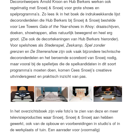
Decorontwerpers Arnold Kroon en Hub Berkers werken ook
regelmatig met Snoeij & Snoeij voor grote shows en
spelprogramma’s. Zo lees ik in het boek de indrukwekkende lijst
decoronderdelen die Hub Berkers bij Snoeij & Snoeij bestelde
voor Lee Towers
Gala of the Year
-shows in Ahoy: draaischijven,
doeken, showtrappen, alles natuurlijk bewegend en heel erg
groot. (Zie ook de decortekeningen van Hub Berkers hieronder).
Voor spelshows als
Stedenspel, Zeskamp
,
Spel zonder
grenzen
en
De Sterrenshow
zijn ook vaak bijzondere technische
decoronderdelen en het beroemde scorebord van Snoeij nodig,
maar vooral bij de spelletjes die de spelkandidaten in dit soort
programma’s moeten doen, komen Cees Snoeij’s creatieve
uitvindersgeest en praktisch inzicht van pas.
In het overzichtsboek zijn vele foto’s te zien van deze en meer
televisieproducties waar Snoeij, Snoeij & Snoeij aan hebben
gewerkt, ook van de opbouw en voorbereidingen in studio’s of in
de werkplaats of tuin. Een aanrader voor (voormalig)