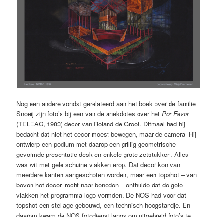
Nog een andere vondst gerelateerd aan het boek over de familie
Snoeij zijn foto’s bij een van de anekdotes over het
Por Favor
(TELEAC, 1983) decor van Roland de Groot. Ditmaal had hij
bedacht dat niet het decor moest bewegen, maar de camera. Hij
ontwierp een podium met daarop een grillig geometrische
gevormde presentatie desk en enkele grote zetstukken. Alles
was wit met gele schuine vlakken erop. Dat decor kon van
meerdere kanten aangeschoten worden, maar een topshot – van
boven het decor, recht naar beneden – onthulde dat de gele
vlakken het programma-logo vormden. De NOS had voor dat
topshot een stellage gebouwd, een technisch hoogstandje. En
daarom kwam de NOS fotodienst langs om uitgebreid foto’s te