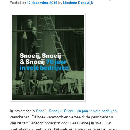
Posted on
13 december 2016
by
Liselotte Doeswijk
In november is
Snoeij, Snoeij & Snoeij: 70 jaar in vele bedrijven
verschenen. Dit boek verwoordt en verbeeldt de geschiedenis
van dit familiebedrijf opgericht door Cees Snoeij in 1945. Het
boek staat vol met foto’s, knipsels en anekdotes over het leven