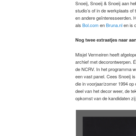
Snoeij, Snoeij & Snoeij aan h
studio’s of in de werkplaats o
en andere geïnteresseerden. H
als
Bol.com
en
Bruna.nl
en is 
Nog twee extraatjes naar aa
Misjel Vermeiren heeft afgelop
archief met decorontwerpen. 
de NCRV. In het programma wor
een vast panel. Cees Snoeij is
die in voorjaar/zomer 1994 op 
deel van het decor weer, de te
opkomst van de kandidaten zijn