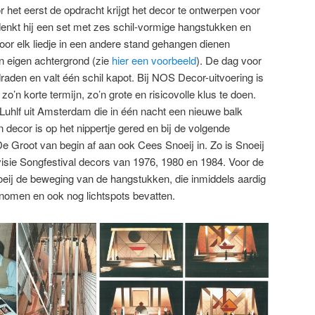
oor het eerst de opdracht krijgt het decor te ontwerpen voor
denkt hij een set met zes schil-vormige hangstukken en
voor elk liedje in een andere stand gehangen dienen
jn eigen achtergrond (zie
hier een voorbeeld
). De dag voor
aden en valt één schil kapot. Bij NOS Decor-uitvoering is
zo’n korte termijn, zo’n grote en risicovolle klus te doen.
Luhlf uit Amsterdam die in één nacht een nieuwe balk
 decor is op het nippertje gered en bij de volgende
e Groot van begin af aan ook Cees Snoeij in. Zo is Snoeij
visie Songfestival decors van 1976, 1980 en 1984. Voor de
oeij de beweging van de hangstukken, die inmiddels aardig
enomen en ook nog lichtspots bevatten.