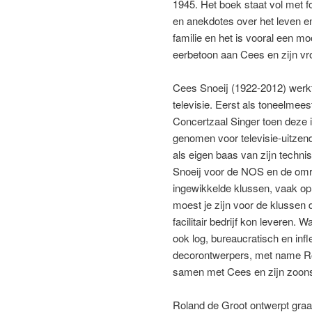
1945. Het boek staat vol met fo
en anekdotes over het leven e
familie en het is vooral een mo
eerbetoon aan Cees en zijn v
Cees Snoeij (1922-2012) werkt
televisie. Eerst als toneelmeest
Concertzaal Singer toen deze 
genomen voor televisie-uitzend
als eigen baas van zijn techni
Snoeij voor de NOS en de omr
ingewikkelde klussen, vaak op l
moest je zijn voor de klussen 
facilitair bedrijf kon leveren.
ook log, bureaucratisch en in
decorontwerpers, met name Ro
samen met Cees en zijn zoon
Roland de Groot ontwerpt graa