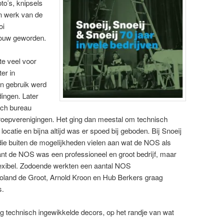
to’s, knipsels
n werk van de
oi
rouw geworden.
e veel voor
er in
in gebruik werd
ingen. Later
sch bureau
oepverenigingen. Het ging dan meestal om technisch
ocatie en bijna altijd was er spoed bij geboden. Bij Snoeij
die buiten de mogelijkheden vielen aan wat de NOS als
 Want de NOS was een professioneel en groot bedrijf, maar
flexibel. Zodoende werkten een aantal NOS
land de Groot, Arnold Kroon en Hub Berkers graag
s.
g technisch ingewikkelde decors, op het randje van wat