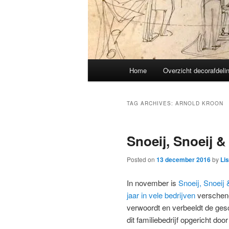
Main
Home
Overzicht decorafdeli
menu
TAG ARCHIVES:
ARNOLD KROON
Snoeij, Snoeij &
Posted on
13 december 2016
by
Li
In november is
Snoeij, Snoeij 
jaar in vele bedrijven
verschene
verwoordt en verbeeldt de ges
dit familiebedrijf opgericht doo