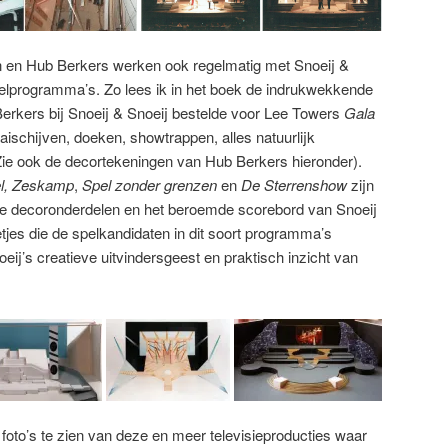
 en Hub Berkers werken ook regelmatig met Snoeij &
elprogramma’s. Zo lees ik in het boek de indrukwekkende
Berkers bij Snoeij & Snoeij bestelde voor Lee Towers
Gala
aischijven, doeken, showtrappen, alles natuurlijk
Zie ook de decortekeningen van Hub Berkers hieronder).
l, Zeskamp
,
Spel zonder grenzen
en
De Sterrenshow
zijn
he decoronderdelen en het beroemde scorebord van Snoeij
etjes die de spelkandidaten in dit soort programma’s
j’s creatieve uitvindersgeest en praktisch inzicht van
 foto’s te zien van deze en meer televisieproducties waar