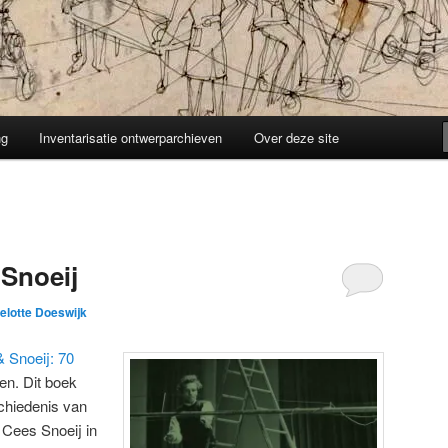
ng
Inventarisatie ontwerparchieven
Over deze site
 Snoeij
selotte Doeswijk
& Snoeij: 70
n. Dit boek
chiedenis van
r Cees Snoeij in