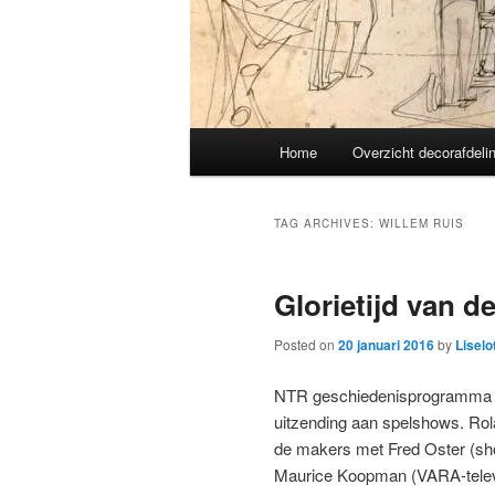
Main
Home
Overzicht decorafdeli
menu
TAG ARCHIVES:
WILLEM RUIS
Glorietijd van 
Posted on
20 januari 2016
by
Liselo
NTR geschiedenisprogramm
uitzending aan spelshows. Rol
de makers met Fred Oster (s
Maurice Koopman (VARA-televi