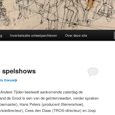
ng
Inventarisatie ontwerparchieven
Over deze site
de spelshows
tte Doeswijk
a
Andere Tijden
besteedt aankomende zaterdag de
and de Groot is een van de geïnterviewden, verder spraken
howmaster), Hans Peters (producent
Sterrenshow
),
siedirecteur), Cees den Daas (TROS-directeur) en Joop