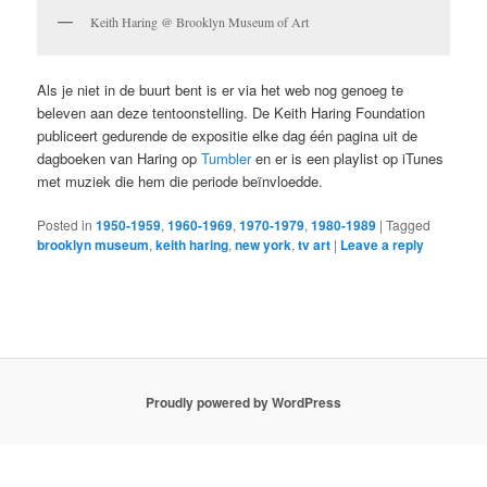
Keith Haring @ Brooklyn Museum of Art
Als je niet in de buurt bent is er via het web nog genoeg te
beleven aan deze tentoonstelling. De Keith Haring Foundation
publiceert gedurende de expositie elke dag één pagina uit de
dagboeken van Haring op
Tumbler
en er is een playlist op iTunes
met muziek die hem die periode beïnvloedde.
Posted in
1950-1959
,
1960-1969
,
1970-1979
,
1980-1989
|
Tagged
brooklyn museum
,
keith haring
,
new york
,
tv art
|
Leave a reply
Proudly powered by WordPress