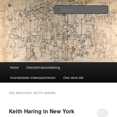
Skip
Skip
Liselotte Doeswijk
to
to
Sear
primary
secondary
content
content
Vorm van vermaak
Main
Home
Overzicht decorafdeling
menu
Inventarisatie ontwerparchieven
Over deze site
TAG ARCHIVES:
KEITH HARING
Keith Haring in New York