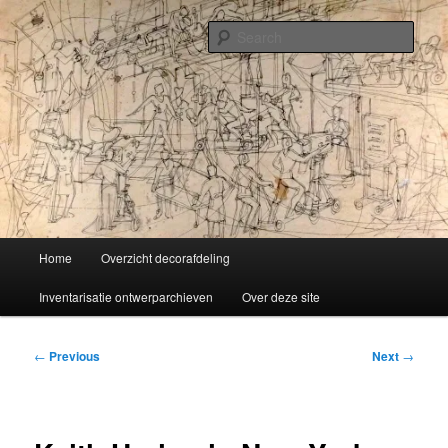
Skip
Liselotte Doeswijk
to
Sear
primary
content
Vorm van vermaak
Main
Home
Overzicht decorafdeling
menu
Inventarisatie ontwerparchieven
Over deze site
Post
←
Previous
Next
→
navigation