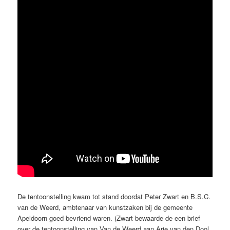
De tentoonstelling kwam tot stand doordat Peter Zwart en B.S.C.
van de Weerd, ambtenaar van kunstzaken bij de gemeente
Apeldoorn goed bevriend waren. (Zwart bewaarde de een brief
over de tentoonstelling van Van de Weerd aan Arie van den Dool