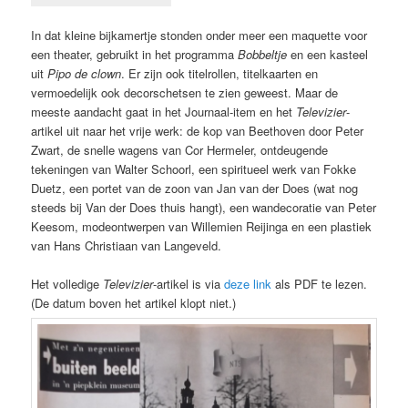
In dat kleine bijkamertje stonden onder meer een maquette voor
een theater, gebruikt in het programma
Bobbeltje
en een kasteel
uit
Pipo de clown
. Er zijn ook titelrollen, titelkaarten en
vermoedelijk ook decorschetsen te zien geweest. Maar de
meeste aandacht gaat in het Journaal-item en het
Televizier
-
artikel uit naar het vrije werk: de kop van Beethoven door Peter
Zwart, de snelle wagens van Cor Hermeler, ontdeugende
tekeningen van Walter Schoorl, een spiritueel werk van Fokke
Duetz, een portet van de zoon van Jan van der Does (wat nog
steeds bij Van der Does thuis hangt), een wandecoratie van Peter
Keesom, modeontwerpen van Willemien Reijinga en een plastiek
van Hans Christiaan van Langeveld.
Het volledige
Televizier
-artikel is via
deze link
als PDF te lezen.
(De datum boven het artikel klopt niet.)