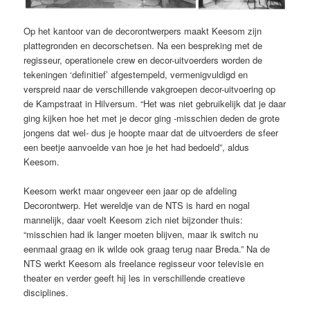
Op het kantoor van de decorontwerpers maakt Keesom zijn
plattegronden en decorschetsen. Na een bespreking met de
regisseur, operationele crew en decor-uitvoerders worden de
tekeningen ‘definitief’ afgestempeld, vermenigvuldigd en
verspreid naar de verschillende vakgroepen decor-uitvoering op
de Kampstraat in Hilversum. “Het was niet gebruikelijk dat je daar
ging kijken hoe het met je decor ging -misschien deden de grote
jongens dat wel- dus je hoopte maar dat de uitvoerders de sfeer
een beetje aanvoelde van hoe je het had bedoeld”, aldus
Keesom.
Keesom werkt maar ongeveer een jaar op de afdeling
Decorontwerp. Het wereldje van de NTS is hard en nogal
mannelijk, daar voelt Keesom zich niet bijzonder thuis:
“misschien had ik langer moeten blijven, maar ik switch nu
eenmaal graag en ik wilde ook graag terug naar Breda.” Na de
NTS werkt Keesom als freelance regisseur voor televisie en
theater en verder geeft hij les in verschillende creatieve
disciplines.