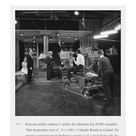
Keesom achter camera 3, achter de schermen bij AVRO eenakter
”Een inspecteur voor u”, 5-1-1961. Collectie Beeld en Geluid. De
nieuwe cameramannen bedienen camera 3 of 4 en krijgen ook de