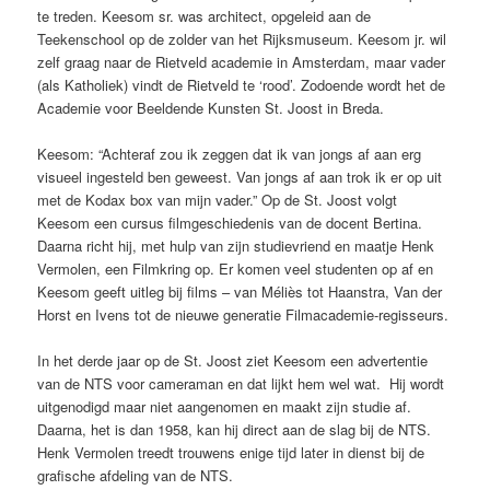
te treden. Keesom sr. was architect, opgeleid aan de
Teekenschool op de zolder van het Rijksmuseum. Keesom jr. wil
zelf graag naar de Rietveld academie in Amsterdam, maar vader
(als Katholiek) vindt de Rietveld te ‘rood’. Zodoende wordt het de
Academie voor Beeldende Kunsten St. Joost in Breda.
Keesom: “Achteraf zou ik zeggen dat ik van jongs af aan erg
visueel ingesteld ben geweest. Van jongs af aan trok ik er op uit
met de Kodax box van mijn vader.” Op de St. Joost volgt
Keesom een cursus filmgeschiedenis van de docent Bertina.
Daarna richt hij, met hulp van zijn studievriend en maatje Henk
Vermolen, een Filmkring op. Er komen veel studenten op af en
Keesom geeft uitleg bij films – van Méliès tot Haanstra, Van der
Horst en Ivens tot de nieuwe generatie Filmacademie-regisseurs.
In het derde jaar op de St. Joost ziet Keesom een advertentie
van de NTS voor cameraman en dat lijkt hem wel wat. Hij wordt
uitgenodigd maar niet aangenomen en maakt zijn studie af.
Daarna, het is dan 1958, kan hij direct aan de slag bij de NTS.
Henk Vermolen treedt trouwens enige tijd later in dienst bij de
grafische afdeling van de NTS.