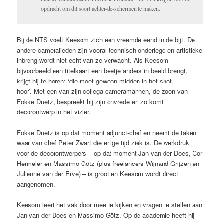
opdracht om dit soort achter-de-schermen te maken.
Bij de NTS voelt Keesom zich een vreemde eend in de bijt. De
andere cameralieden zijn vooral technisch onderlegd en artistieke
inbreng wordt niet echt van ze verwacht. Als Keesom
bijvoorbeeld een titelkaart een beetje anders in beeld brengt,
krijgt hij te horen: ‘die moet gewoon midden in het shot,
hoor’. Met een van zijn collega-cameramannen, de zoon van
Fokke Duetz, bespreekt hij zijn onvrede en zo komt
decorontwerp in het vizier.
Fokke Duetz is op dat moment adjunct-chef en neemt de taken
waar van chef Peter Zwart die enige tijd ziek is. De werkdruk
voor de decorontwerpers – op dat moment Jan van der Does, Cor
Hermeler en Massimo Götz (plus freelancers Wijnand Grijzen en
Julienne van der Erve) – is groot en Keesom wordt direct
aangenomen.
Keesom leert het vak door mee te kijken en vragen te stellen aan
Jan van der Does en Massimo Götz. Op de academie heeft hij