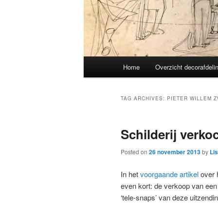
Main
Home
Overzicht decorafdeli
menu
TAG ARCHIVES:
PIETER WILLEM 
Schilderij verkoc
Posted on
26 november 2013
by
Li
In het
voorgaande artikel
over 
even kort: de verkoop van een va
‘tele-snaps’ van deze uitzendin