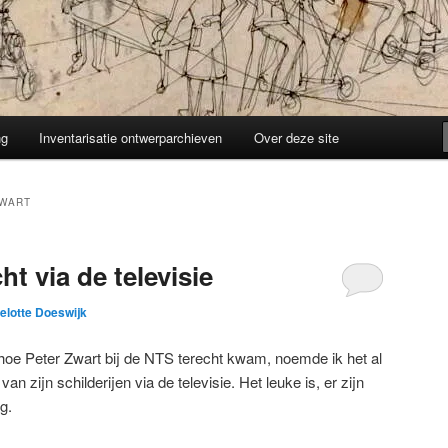
ng
Inventarisatie ontwerparchieven
Over deze site
ZWART
ht via de televisie
selotte Doeswijk
hoe Peter Zwart bij de NTS terecht kwam, noemde ik het al
n zijn schilderijen via de televisie. Het leuke is, er zijn
g.