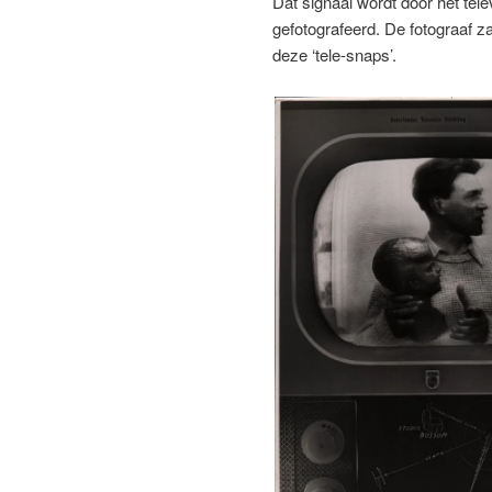
Dat signaal wordt door het tel
gefotografeerd. De fotograaf z
deze ‘tele-snaps’.