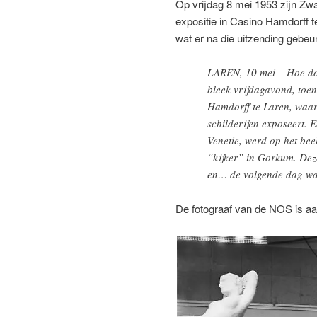
Op vrijdag 8 mei 1953 zijn Zwa
expositie in Casino Hamdorff 
wat er na die uitzending gebeur
LAREN, 10 mei – Hoe doel
bleek vrijdagavond, toen
Hamdorff te Laren, waa
schilderijen exposeert. 
Venetie, werd op het be
“kijker” in Gorkum. Deze
en… de volgende dag was 
De fotograaf van de NOS is aan