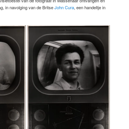
evisietoestel van de fotograaf in Wassenaar ontvangen en
ag, in navolging van de Britse
John Cura
, een handeltje in