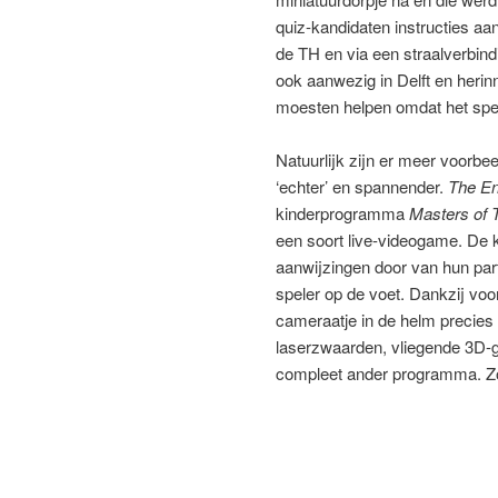
quiz-kandidaten instructies a
de TH en via een straalverbindi
ook aanwezig in Delft en herin
moesten helpen omdat het spel
Natuurlijk zijn er meer voorbe
‘echter’ en spannender.
The E
kinderprogramma
Masters of
een soort live-videogame. De k
aanwijzingen door van hun part
speler op de voet. Dankzij voo
cameraatje in de helm precies 
laserzwaarden, vliegende 3D-g
compleet ander programma. Zo 