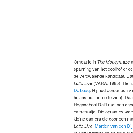
Omdat je in
The Moneymaze
a
spanning van het doolhof er een
de verdwalende kandidaat. Dat
Lotto Live
(VARA, 1985). Het id
Delbosq
. Hij had eerder een 
helaas niet online te zien). Da
Hogeschool Delft met een endo
cameraatje. Die opnames werde
kleine camera die door een ma
Lotto Live
.
Martien van den Dij
miniatuurdorpje na en die werd