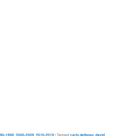
90-1999
,
2000-2009
,
2010-2019
|
Tagged
carlo delbosq
,
david