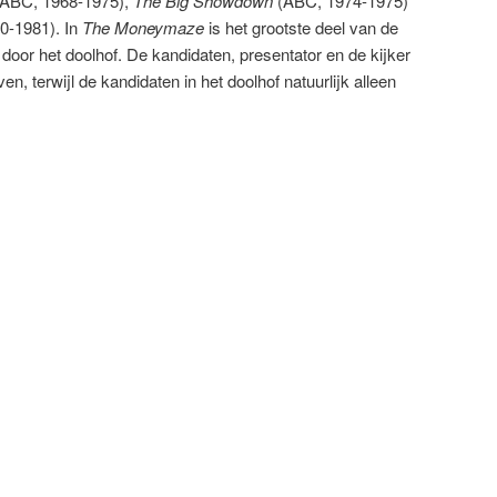
ABC, 1968-1975),
The Big Showdown
(ABC, 1974-1975)
0-1981). In
The Moneymaze
is het grootste deel van de
door het doolhof. De kandidaten, presentator en de kijker
en, terwijl de kandidaten in het doolhof natuurlijk alleen