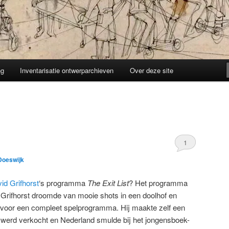
ng
Inventarisatie ontwerparchieven
Over deze site
1
 Doeswijk
id Grifhorst
‘s programma
The Exit List
? Het programma
 Grifhorst droomde van mooie shots in een doolhof en
 voor een compleet spelprogramma. Hij maakte zelf een
 werd verkocht en Nederland smulde bij het jongensboek-