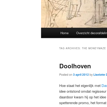
Main
Home
Overzicht decorafdeli
menu
TAG ARCHIVES:
THE MONEYMAZE
Doolhoven
Posted on
3 april 2012
by
Liselotte
Hoe staat het eigenlijk met
Dav
idee ontstond omdat regisseur
daardoor kwam hij op het idee
spetterende promo, het format