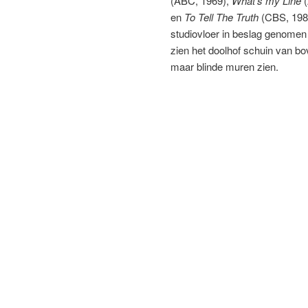
(ABC, 1969),
What’s my Line
(
en
To Tell The Truth
(CBS, 198
studiovloer in beslag genomen 
zien het doolhof schuin van bov
maar blinde muren zien.