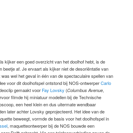
ls kijker een goed overzicht van het doolhof hebt, is de
 beetje af. Je ervaart als kijker niet de desoriëntatie van
 was wel het geval in één van de spectaculaire spellen van
ee voor dit doolhofspel ontstond bij NOS-ontwerper
Carlo
videoclip gemaakt voor
Fay Lovsky
(
Columbus Avenue
,
arvoor filmde hij miniatuur modellen bij de Technische
scoop, een heel klein en dus uitermate wendbaar
n later achter Lovsky geprojecteerd. Het idee van de
quette beweegt, vormde de basis voor het doolhofspel in
ssel
, maquetteontwerper bij de NOS bouwde een
 naar Delft gebracht. Via een telefoonverbinding geven de