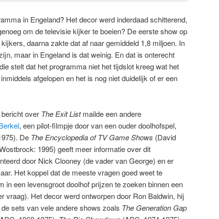
ramma in Engeland? Het decor werd inderdaad schitterend,
genoeg om de televisie kijker te boeien? De eerste show op
kijkers, daarna zakte dat af naar gemiddeld 1,8 miljoen. In
ijn, maar in Engeland is dat weinig. En dat is onterecht
die stelt dat het programma niet het tijdslot kreeg wat het
 inmiddels afgelopen en het is nog niet duidelijk of er een
 bericht over
The Exit List
mailde een andere
Berkel
, een pilot-filmpje door van een ouder doolhofspel,
1975). De
The Encyclopedia of TV Game Shows
(David
ostbrock: 1995) geeft meer informatie over dit
teerd door Nick Clooney (de vader van George) en er
kaar. Het koppel dat de meeste vragen goed weet te
m in een levensgroot doolhof prijzen te zoeken binnen een
r vraag). Het decor werd ontworpen door Ron Baldwin, hij
r de sets van vele andere shows zoals
The Generation Gap