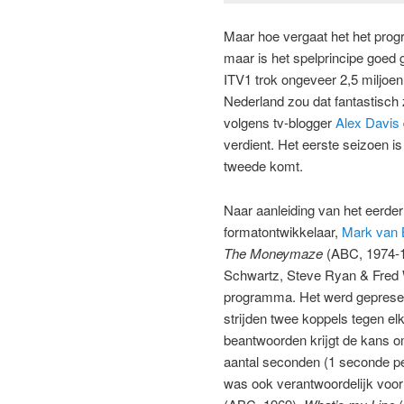
Maar hoe vergaat het het prog
maar is het spelprincipe goed 
ITV1 trok ongeveer 2,5 miljoen 
Nederland zou dat fantastisch z
volgens tv-blogger
Alex Davis
verdient. Het eerste seizoen is
tweede komt.
Naar aanleiding van het eerder
formatontwikkelaar,
Mark van 
The Moneymaze
(ABC, 1974-
Schwartz, Steve Ryan & Fred W
programma. Het werd gepresen
strijden twee koppels tegen el
beantwoorden krijgt de kans o
aantal seconden (1 seconde pe
was ook verantwoordelijk voo