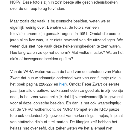
NCRV. Deze foto’s zijn in zo’n beetje alle geschiedenisboeken
over de omroep terug te vinden.
Maar zoals dat vaak is bij iconische beelden, weten we er
eigenlijk weinig over. Behalve dat de foto’s van een
televisiescherm zijn gemaakt ergens in 1951. Omdat die eerste
jaren alles live was, is er niets bewaard van die uitzendingen. We
weten dus niet hoe vaak deze herkenningbeelden te zien waren.
Hoe lang waren ze op het scherm? Met welke muziek? Waren het
dia’s of bewegende beelden op film?
Van de VARA weten we aan de hand van de schetsen van Peter
Zwart dat hun windhaantje onderdeel was van een filmpje (zie in
het boek pagina 226-227 en
hier
). Omdat Peter Zwart de eerste
paar jaar alle creatieve werkzaamheden zo goed als in zijn eentje
doet, is het zeer waarschijnlijk dat hij verantwoordelijk is geweest
voor al deze iconische beelden. En dan is het ook waarschijnlijk
dat de VPRO wolkenlucht, de NCRV trompet en de KRO pauze
foto ook onderdeel zijn geweest van herkenningsfilmpjes, in plaat
van statische dia’s of titelkaarten. De filmpjes zelf hebben het
helaas niet overleefd, dus zeker weten we het allemaal niet.