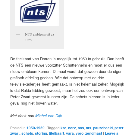
NTS embleem uit ca
1959
De titelkaart van Dorren is mogelijk tot 1959 in gebruik. Dan heeft
de NTS een nieuwe voorzitter Schüttenhelm en moet er dus een
nieuw embleem komen. Ditmaal wordt dat gewoon door de eigen
grafisch afdeling gedaan. Wie dat ontwerp met de drie
televisiekadertjes heeft gemaakt, is niet helemaal zeker. Mogelijk
is dat Ralda Ebbing geweest, maar het zou ook een ontwerp van
Peter Zwart geweest kunnen zijn. De schets hiervan is in ieder
geval nog niet boven water.
Met dank aan
Michel van Dijk
Posted in
1950-1959
|
Tagged
kro
,
ncrv
,
nos
,
nts
,
pauzebeeld
,
peter
zwart
,
schets
,
storing
,
titelkaart
,
vara
,
vpro
,
zendmast
|
Leave a