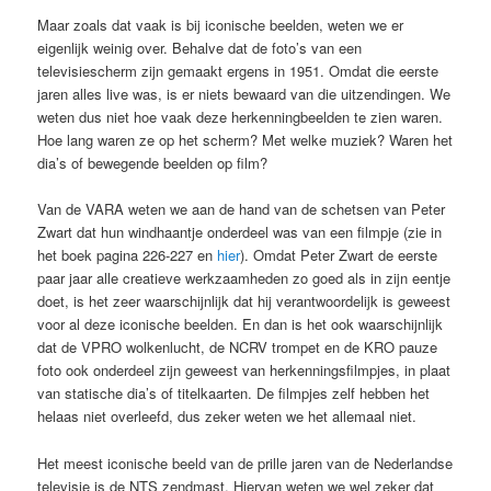
Maar zoals dat vaak is bij iconische beelden, weten we er
eigenlijk weinig over. Behalve dat de foto’s van een
televisiescherm zijn gemaakt ergens in 1951. Omdat die eerste
jaren alles live was, is er niets bewaard van die uitzendingen. We
weten dus niet hoe vaak deze herkenningbeelden te zien waren.
Hoe lang waren ze op het scherm? Met welke muziek? Waren het
dia’s of bewegende beelden op film?
Van de VARA weten we aan de hand van de schetsen van Peter
Zwart dat hun windhaantje onderdeel was van een filmpje (zie in
het boek pagina 226-227 en
hier
). Omdat Peter Zwart de eerste
paar jaar alle creatieve werkzaamheden zo goed als in zijn eentje
doet, is het zeer waarschijnlijk dat hij verantwoordelijk is geweest
voor al deze iconische beelden. En dan is het ook waarschijnlijk
dat de VPRO wolkenlucht, de NCRV trompet en de KRO pauze
foto ook onderdeel zijn geweest van herkenningsfilmpjes, in plaat
van statische dia’s of titelkaarten. De filmpjes zelf hebben het
helaas niet overleefd, dus zeker weten we het allemaal niet.
Het meest iconische beeld van de prille jaren van de Nederlandse
televisie is de NTS zendmast. Hiervan weten we wel zeker dat