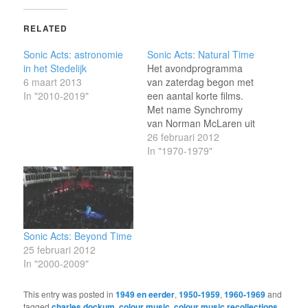
RELATED
Sonic Acts: astronomie
Sonic Acts: Natural Time
in het Stedelijk
Het avondprogramma
6 maart 2013
van zaterdag begon met
In "2010-2019"
een aantal korte films.
Met name Synchromy
van Norman McLaren uit
1971 en Rectangles and
26 februari 2012
Rectangles van René
In "1970-1979"
Jodoin uit 1984 vormden
een mooi paar. Beide
bestaande uit niet meer
of minder dan gekleurde
rechthoekige vlakken en
zijn gebaseerd op zeer
Sonic Acts: Beyond Time
sterke concepten. Net…
25 februari 2012
In "2000-2009"
This entry was posted in
1949 en eerder
,
1950-1959
,
1960-1969
and
tagged
charles dockum
,
colour music
,
colour music recollections
,