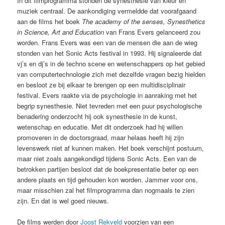
In dit filmprogramma stonden de synesthesie van kleur en
muziek centraal. De aankondiging vermeldde dat voorafgaand
aan de films het boek
The academy of the senses, Synesthetics
in Science, Art and Education
van Frans Evers gelanceerd zou
worden. Frans Evers was een van de mensen die aan de wieg
stonden van het Sonic Acts festival in 1993. Hij signaleerde dat
vj’s en dj’s in de techno scene en wetenschappers op het gebied
van computertechnologie zich met dezelfde vragen bezig hielden
en besloot ze bij elkaar te brengen op een multidisciplinair
festival. Evers raakte via de psychologie in aanraking met het
begrip synesthesie. Niet tevreden met een puur psychologische
benadering onderzocht hij ook synesthesie in de kunst,
wetenschap en educatie. Met dit onderzoek had hij willen
promoveren in de doctorsgraad, maar helaas heeft hij zijn
levenswerk niet af kunnen maken. Het boek verschijnt postuum,
maar niet zoals aangekondigd tijdens Sonic Acts. Een van de
betrokken partijen besloot dat de boekpresentatie beter op een
andere plaats en tijd gehouden kon worden. Jammer voor ons,
maar misschien zal het filmprogramma dan nogmaals te zien
zijn. En dat is wel goed nieuws.
De films werden door
Joost Rekveld
voorzien van een