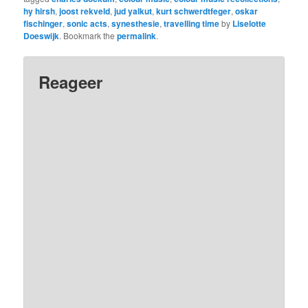
hy hirsh
,
joost rekveld
,
jud yalkut
,
kurt schwerdtfeger
,
oskar
fischinger
,
sonic acts
,
synesthesie
,
travelling time
by
Liselotte
Doeswijk
. Bookmark the
permalink
.
Reageer