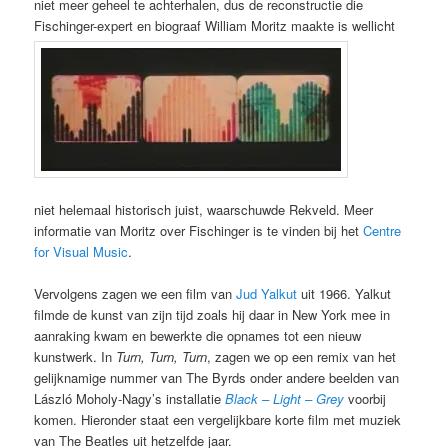
niet meer geheel te achterhalen, dus de reconstructie die
Fischinger-expert en biograaf William Moritz maakte is wellicht
niet helemaal historisch juist, waarschuwde Rekveld. Meer
informatie van Moritz over Fischinger is te vinden bij het
Centre
for Visual Music
.
Vervolgens zagen we een film van
Jud Yalkut
uit 1966. Yalkut
filmde de kunst van zijn tijd zoals hij daar in New York mee in
aanraking kwam en bewerkte die opnames tot een nieuw
kunstwerk. In
Turn, Turn, Turn
, zagen we op een remix van het
gelijknamige nummer van The Byrds onder andere beelden van
László Moholy-Nagy’s installatie
Black – Light – Grey
voorbij
komen. Hieronder staat een vergelijkbare korte film met muziek
van The Beatles uit hetzelfde jaar.