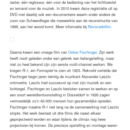
raster, één regisseur, één voor de bediening van het lichttoestel
en iemand voor de muziek. In 2010 kwam deze registratie uit op
DVD met daarbij ook een documentaire waarin onder andere de
zoon van Schwerdfeger die meewerkte aan de reconstructie van
1966, aan het woord komt. Meer informatie bij
Revocadofilm
.
Daarna kwam een vroege film van
Oskar Fischinger
. Zijn werk
heeft nooit geleden onder een gebrek aan belangstelling, maar
niet zo heel bekend zijn zijn eerste multi-channel werken. We
kregen
R-1, ein Formspiel
te zien uit 1923. Rekveld vertelde dat
Fischinger begin jaren twintig de muzikant Alexander Laszlo
ontmoette. Laszlo trad succesvol op met zijn muziek en een
lichtorgel. Fischinger en Laszlo besloten samen te werken en op
een soort wereldtentoonstelling in Düsseldorf in 1926 zagen
vermoedelijk zo’n 40.000 mensen hun gezamenlijke opreden.
Fischinger maakte
R-1
niet lang na de samenwerking met Laszlo
stopte. Het werk bestaat uit drie films die naast elkaar
geprojecteerd worden en waar tijdens de climax nog twee
projectoren bij komen. De precieze opstelling en montage waren