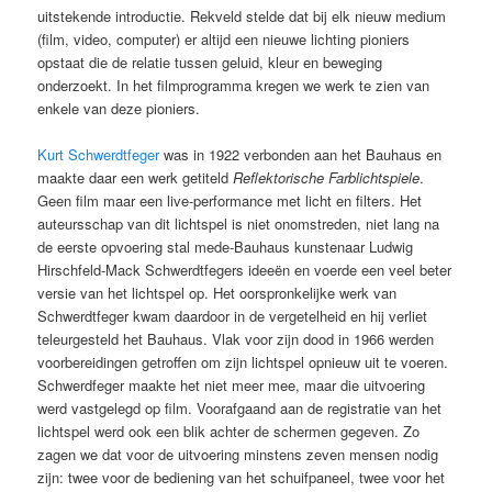
uitstekende introductie. Rekveld stelde dat bij elk nieuw medium
(film, video, computer) er altijd een nieuwe lichting pioniers
opstaat die de relatie tussen geluid, kleur en beweging
onderzoekt. In het filmprogramma kregen we werk te zien van
enkele van deze pioniers.
Kurt Schwerdtfeger
was in 1922 verbonden aan het Bauhaus en
maakte daar een werk getiteld
Reflektorische Farblichtspiele
.
Geen film maar een live-performance met licht en filters. Het
auteursschap van dit lichtspel is niet onomstreden, niet lang na
de eerste opvoering stal mede-Bauhaus kunstenaar Ludwig
Hirschfeld-Mack Schwerdtfegers ideeën en voerde een veel beter
versie van het lichtspel op. Het oorspronkelijke werk van
Schwerdtfeger kwam daardoor in de vergetelheid en hij verliet
teleurgesteld het Bauhaus. Vlak voor zijn dood in 1966 werden
voorbereidingen getroffen om zijn lichtspel opnieuw uit te voeren.
Schwerdfeger maakte het niet meer mee, maar die uitvoering
werd vastgelegd op film. Voorafgaand aan de registratie van het
lichtspel werd ook een blik achter de schermen gegeven. Zo
zagen we dat voor de uitvoering minstens zeven mensen nodig
zijn: twee voor de bediening van het schuifpaneel, twee voor het