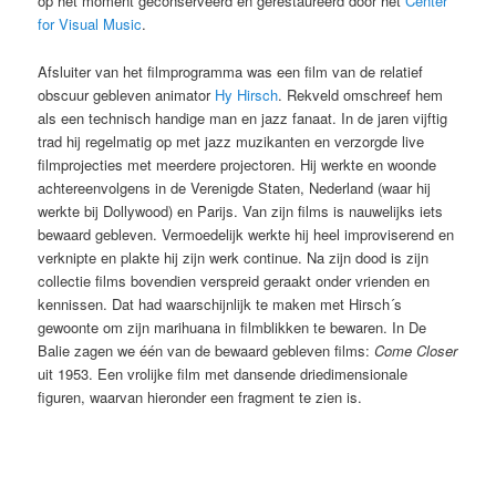
op het moment geconserveerd en gerestaureerd door het
Center
for Visual Music
.
Afsluiter van het filmprogramma was een film van de relatief
obscuur gebleven animator
Hy Hirsch
. Rekveld omschreef hem
als een technisch handige man en jazz fanaat. In de jaren vijftig
trad hij regelmatig op met jazz muzikanten en verzorgde live
filmprojecties met meerdere projectoren. Hij werkte en woonde
achtereenvolgens in de Verenigde Staten, Nederland (waar hij
werkte bij Dollywood) en Parijs. Van zijn films is nauwelijks iets
bewaard gebleven. Vermoedelijk werkte hij heel improviserend en
verknipte en plakte hij zijn werk continue. Na zijn dood is zijn
collectie films bovendien verspreid geraakt onder vrienden en
kennissen. Dat had waarschijnlijk te maken met Hirsch´s
gewoonte om zijn marihuana in filmblikken te bewaren. In De
Balie zagen we één van de bewaard gebleven films:
Come Closer
uit 1953. Een vrolijke film met dansende driedimensionale
figuren, waarvan hieronder een fragment te zien is.