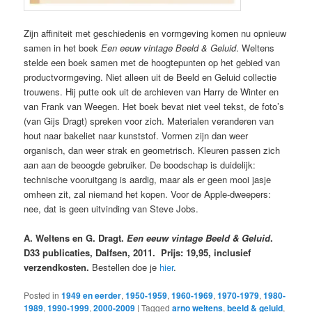
Zijn affiniteit met geschiedenis en vormgeving komen nu opnieuw
samen in het boek
Een eeuw vintage Beeld & Geluid
. Weltens
stelde een boek samen met de hoogtepunten op het gebied van
productvormgeving. Niet alleen uit de Beeld en Geluid collectie
trouwens. Hij putte ook uit de archieven van Harry de Winter en
van Frank van Weegen. Het boek bevat niet veel tekst, de foto’s
(van Gijs Dragt) spreken voor zich. Materialen veranderen van
hout naar bakeliet naar kunststof. Vormen zijn dan weer
organisch, dan weer strak en geometrisch. Kleuren passen zich
aan aan de beoogde gebruiker. De boodschap is duidelijk:
technische vooruitgang is aardig, maar als er geen mooi jasje
omheen zit, zal niemand het kopen. Voor de Apple-dweepers:
nee, dat is geen uitvinding van Steve Jobs.
A. Weltens en G. Dragt.
Een eeuw vintage Beeld & Geluid
.
D33 publicaties, Dalfsen, 2011. Prijs: 19,95, inclusief
verzendkosten.
Bestellen doe je
hier
.
Posted in
1949 en eerder
,
1950-1959
,
1960-1969
,
1970-1979
,
1980-
1989
,
1990-1999
,
2000-2009
|
Tagged
arno weltens
,
beeld & geluid
,